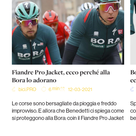
Fiandre Pro Jacket, ecco perché alla
B
Bora lo adorano
ec
min
bici.PRO
12-03-2021
6
Le corse sono bersagliate da pioggia e freddo
Sp
improvviso. E allora che Benedetti ci spiega come
co
si proteggono alla Bora: coin il Fiandre Pro Jacket
be