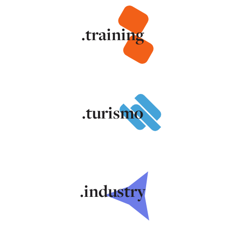
.training
.turismo
.industry