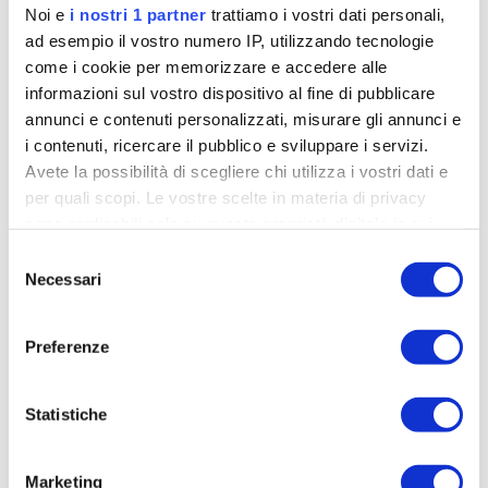
Noi e
i nostri 1 partner
trattiamo i vostri dati personali,
ad esempio il vostro numero IP, utilizzando tecnologie
come i cookie per memorizzare e accedere alle
informazioni sul vostro dispositivo al fine di pubblicare
annunci e contenuti personalizzati, misurare gli annunci e
i contenuti, ricercare il pubblico e sviluppare i servizi.
Avete la possibilità di scegliere chi utilizza i vostri dati e
per quali scopi. Le vostre scelte in materia di privacy
sono applicabili solo su questa proprietà digitale in cui
avete effettuato le vostre scelte. È possibile modificare o
Selezione
revocare il proprio consenso in qualsiasi momento dalla
Necessari
del
Dichiarazione sui cookie o facendo clic sull'icona di
consenso
attivazione della privacy.
Preferenze
Approfondisci come vengono elaborati i tuoi dati personali
e imposta le tue preferenze nella
sezione dettagli
. Puoi
Statistiche
attere
Le tre collezioni di magliette casual sono la “111”
modificare o ritirare il tuo consenso in qualsiasi momento
ovacco
dedicata al numero vincente di Peter
dalla Dichiarazione sui cookie.
1
/
3
Marketing