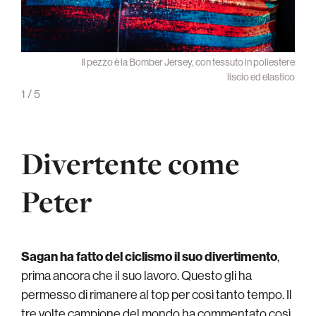
ggiore
Il pezzo è la Bomber Jersey, con tessuto in poliestere
scarpa
liscio ed elastico
1
/
5
Divertente come
Peter
Sagan ha fatto del ciclismo il suo divertimento
,
prima ancora che il suo lavoro. Questo gli ha
permesso di rimanere al top per così tanto tempo. Il
tre volte campione del mondo ha commentato così