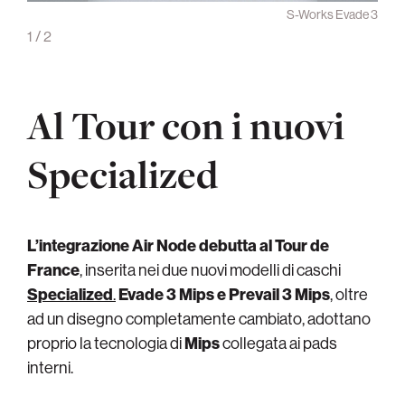
vade 3
S-Works Evade 3
1
/
2
Al Tour con i nuovi
Specialized
L’integrazione Air Node debutta al Tour de
France
, inserita nei due nuovi modelli di caschi
Specialized
.
Evade 3 Mips e Prevail 3 Mips
, oltre
ad un disegno completamente cambiato, adottano
proprio la tecnologia di
Mips
collegata ai pads
interni.