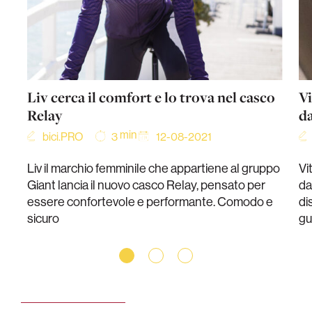
Liv cerca il comfort e lo trova nel casco
Vi
Relay
da
min
bici.PRO
12-08-2021
3
Liv il marchio femminile che appartiene al gruppo
Vi
Giant lancia il nuovo casco Relay, pensato per
da
essere confortevole e performante. Comodo e
di
sicuro
gu