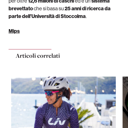
per oltre
12,6 milioni di caschi
ed è un
sistema
brevettato
che si basa su
25 anni di ricerca da
parte dell’Università di Stoccolma
.
Mips
Articoli correlati