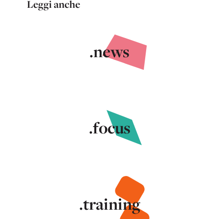
Leggi anche
.news
.focus
.training