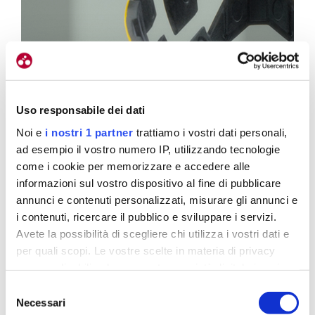
Uso responsabile dei dati
Noi e
i nostri 1 partner
trattiamo i vostri dati personali,
ad esempio il vostro numero IP, utilizzando tecnologie
come i cookie per memorizzare e accedere alle
 parte
Una sorta di scheletro di Integra Split
nterna
informazioni sul vostro dispositivo al fine di pubblicare
1
/
2
annunci e contenuti personalizzati, misurare gli annunci e
i contenuti, ricercare il pubblico e sviluppare i servizi.
Avete la possibilità di scegliere chi utilizza i vostri dati e
per quali scopi. Le vostre scelte in materia di privacy
Mips Integra Split
sono applicabili solo su questa proprietà digitale in cui
avete effettuato le vostre scelte. È possibile modificare o
Selezione
revocare il proprio consenso in qualsiasi momento dalla
Necessari
del