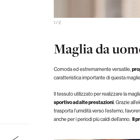
giungono anche calzini e guanti
1
/
2
Maglia da uom
Comoda ed estremamente versatile,
pro
caratteristica importante di questa magliett
Il tessuto utilizzato per realizzare la ma
sportivo ad alte prestazioni
. Grazie all’
trasporta l’umidità verso l’esterno, favor
anche per i periodi più caldi dell’anno.
Il 