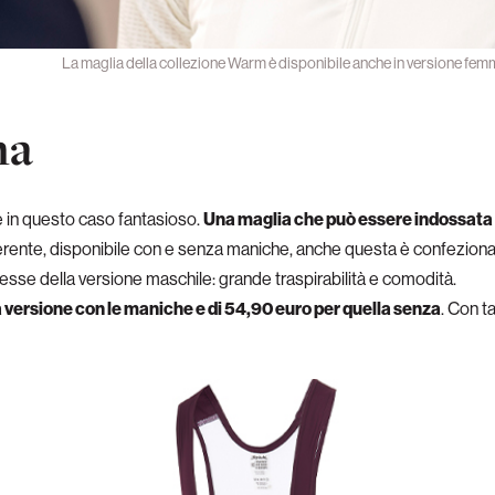
La maglia della collezione Warm è disponibile anche in versione femmi
na
in questo caso fantasioso.
Una maglia che può essere indossata da
aderente, disponibile con e senza maniche, anche questa è confezion
stesse della versione maschile: grande traspirabilità e comodità.
 la versione con le maniche e di 54,90 euro per quella senza
. Con t