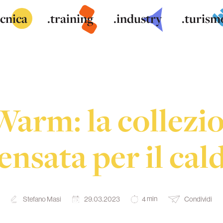
ecnica
.training
.industry
.turism
arm: la collezio
ensata per il cal
min
Stefano Masi
29.03.2023
Condividi
4