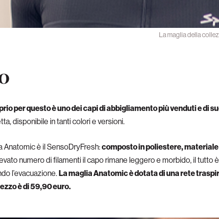
La maglia della coll
o
prio per questo è uno dei capi di abbigliamento più venduti e di s
a, disponibile in tanti colori e versioni.
glia Anatomic è il SensoDryFresh:
composto in poliestere, materiale
elevato numero di filamenti il capo rimane leggero e morbido, il tutto 
endo l’evacuazione.
La maglia Anatomic è dotata di una rete traspi
prezzo è di 59,90 euro.