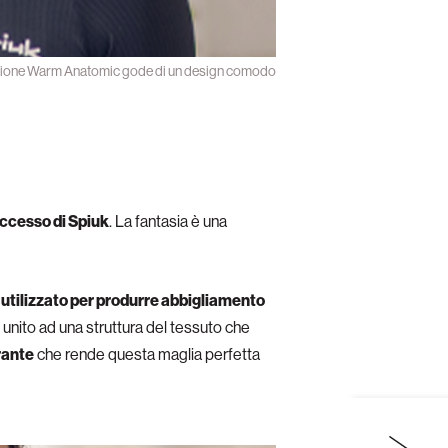
ezione Warm Anatomic gode di un design comodo
uccesso di Spiuk
. La fantasia è una
 utilizzato per produrre abbigliamento
è unito ad una struttura del tessuto che
rante
che rende questa maglia perfetta