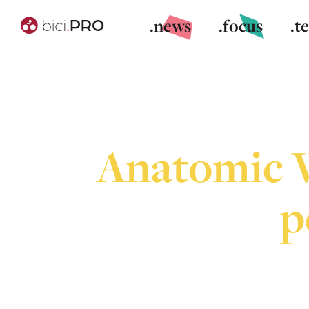
.news
.focus
.t
Anatomic W
p