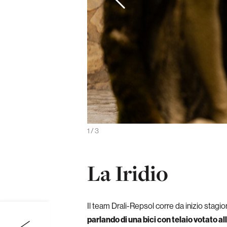
izzontale (foto Matteo Cicerone)
1
/
3
La Iridio
Il team Drali-Repsol corre da inizio stagi
parlando di una bici con telaio votato 