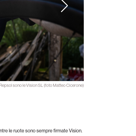
li-Repsol sono le Vision SL (foto Matteo Cicerone)
entre le ruote sono sempre firmate Vision.