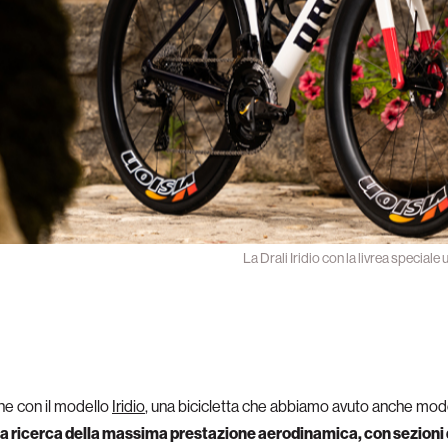
La Drali Iridio con la livrea special
one con il modello
Iridio
, una bicicletta che abbiamo avuto anche mo
alla ricerca della massima prestazione aerodinamica, con sezioni 