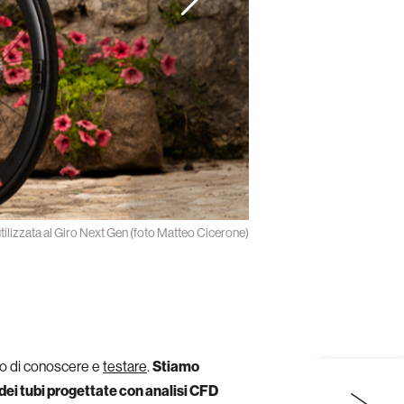
e utilizzata al Giro Next Gen (foto Matteo Cicerone)
do di conoscere e
testare
.
Stiamo
dei tubi progettate con analisi CFD