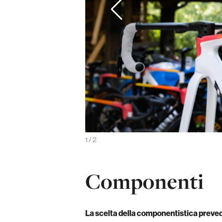
del team (foto Matteo Cicerone)
1
/
2
Componenti
La scelta della componentistica preve