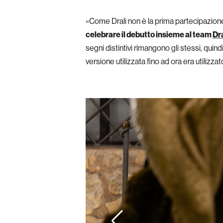
«Come Drali non è la prima partecipazion
celebrare il debutto insieme al team
Dr
segni distintivi rimangono gli stessi, quind
versione utilizzata fino ad ora era utilizzato