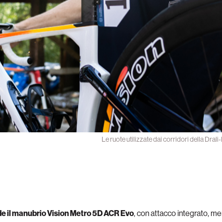
Le ruote utilizzate dai corridori della Dra
de il manubrio Vision Metro 5D ACR Evo
, con attacco integrato, m