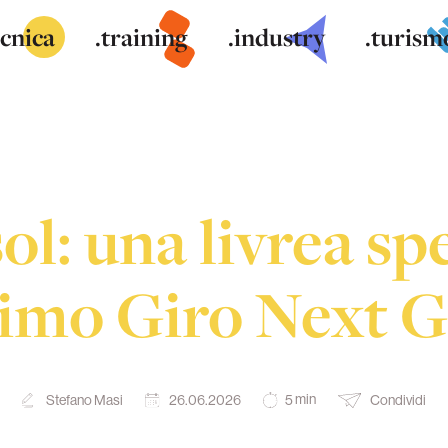
ecnica
.training
.industry
.turism
l: una livrea spe
imo Giro Next 
min
Stefano Masi
26.06.2026
Condividi
5