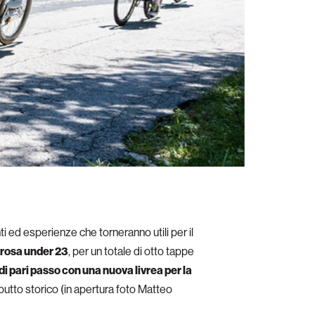
 ed esperienze che torneranno utili per il
a rosa under 23
, per un totale di otto tappe
i pari passo con una nuova livrea per la
tto storico (in apertura foto Matteo