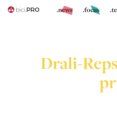
.news
.focus
.t
Drali-Repso
pr