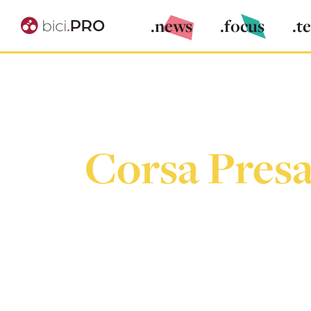
.news
.focus
.t
Corsa Presa