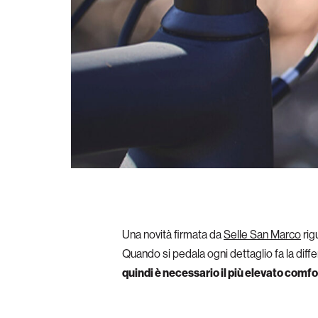
Una novità firmata da
Selle San Marco
rig
Quando si pedala ogni dettaglio fa la diffe
quindi è necessario il più elevato comfo