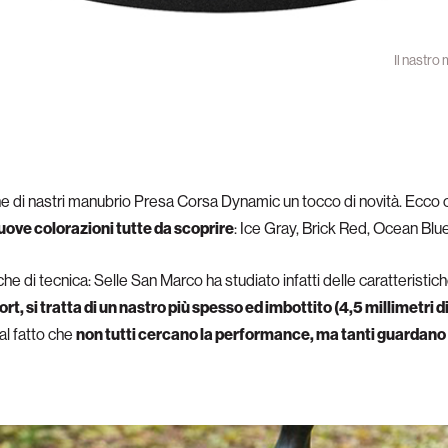
Il nastr
ne di nastri manubrio Presa Corsa Dynamic un tocco di novità. Ecco
uove colorazioni tutte da scoprire
: Ice Gray, Brick Red, Ocean Blu
e di tecnica: Selle San Marco ha studiato infatti delle caratteristiche 
, si tratta di un nastro più spesso ed imbottito (4,5 millimetri d
al fatto che
non tutti cercano la performance, ma tanti guardano