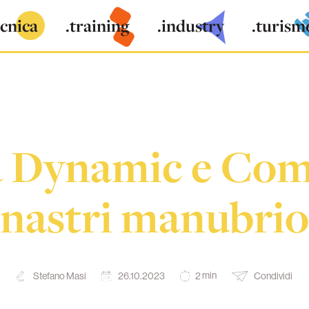
ecnica
.training
.industry
.turism
 Dynamic e Comf
nastri manubrio
min
Stefano Masi
26.10.2023
Condividi
2