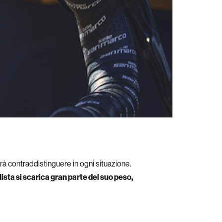
arà contraddistinguere in ogni situazione.
lista si scarica gran parte del suo peso,