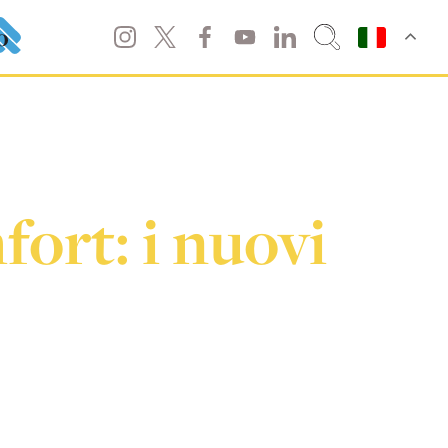
o
ort: i nuovi