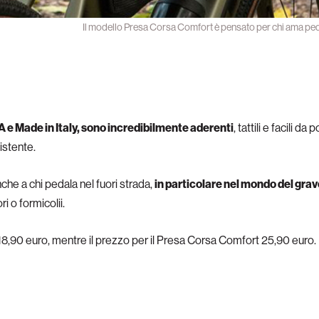
Il modello Presa Corsa Comfort è pensato per chi ama ped
VA e Made in Italy, sono incredibilmente aderenti
, tattili e facili d
istente.
che a chi pedala nel fuori strada,
in particolare nel mondo del grav
ri o formicolii.
 18,90 euro, mentre il prezzo per il Presa Corsa Comfort 25,90 euro.