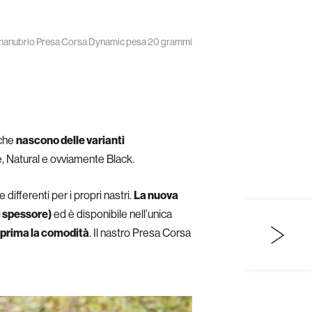
o manubrio Presa Corsa Dynamic pesa 20 grammi
 che
nascono delle varianti
e, Natural e ovviamente Black.
differenti per i propri nastri.
La nuova
i spessore)
ed è disponibile nell’unica
 prima la comodità
. Il nastro Presa Corsa