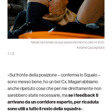
 (foto
Nibali ha iniziato la sua sessione intorno alle 14 (foto
stan)
Astana Qazaqstan)
1
/
2
«Sul fronte della posizione – conferma lo Squalo –
sono messo bene, ho un bel Cx. Magari abbiamo
anche ripetuto cose che per me direttamente non
sarebbero state necessarie, ma
se i feedback ti
arrivano da un corridore esperto, per ricaduta
sono utili a tutto il resto della squadra
».