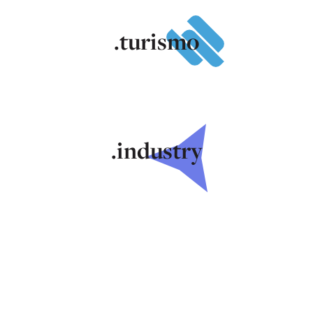
.turismo
.industry