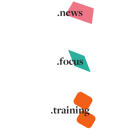
.news
.focus
.training