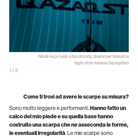
scarpe
Nibali ha provato 4 tipi di body, diversi per tessuto e
stan)
taglio (foto Astana Qazaqstan)
1
/
3
Come ti trovi ad avere le scarpe su misura?
Sono molto leggere e performanti.
Hanno fatto un
calco del mio piede e su quella base hanno
costruito una scarpa che ne asseconda le forme,
le eventuali irregolarità
. Le mie scarpe sono