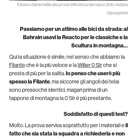
Il flusso d’aria mette alla prova l’efficienza del casco (foto Astana
Qazaqstan)
Passiamo per un attimo alle bici da strada: al
Bahrain usavi la Reacto per le classiche e la
Scultura in montagna…
Qui la situazione è simile, nel senso che abbiamo la
Filante
che è la più veloce e la
Wilier 0 Slr
che si
presta di più per la salita.
Io penso che userò più
spesso la Filante
, ma siccome gli angoli dei telai
sono pressoché identici, magari prima di un
tappone di montagna la 0 Slr è più prestante.
Soddisfatto di questi test?
Molto. La prova serviva soprattutto per i materiali e
il
fatto che sia stata la squadra a richiederla e non