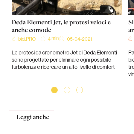
Deda Elementi Jet, le protesi veloci e
Sl
anche comode
a
min
bici.PRO
05-04-2021
4
Le protesi da cronometro Jet di Deda Elementi
Pa
sono progettate per eliminare ogni possibile
bi
turbolenza e ricercare un alto livello di comfort
tr
vi
Leggi anche