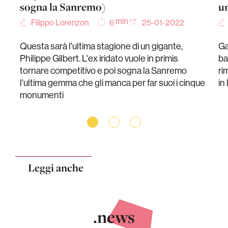
sogna la Sanremo)
un
min
Filippo Lorenzon
25-01-2022
6
Questa sarà l'ultima stagione di un gigante,
Ga
Philippe Gilbert. L'ex iridato vuole in primis
ba
tornare competitivo e poi sogna la Sanremo
ri
l'ultima gemma che gli manca per far suoi i cinque
in
monumenti
Leggi anche
.news