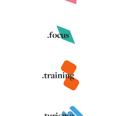
.focus
.training
.turismo