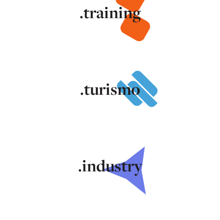
.training
.turismo
.industry