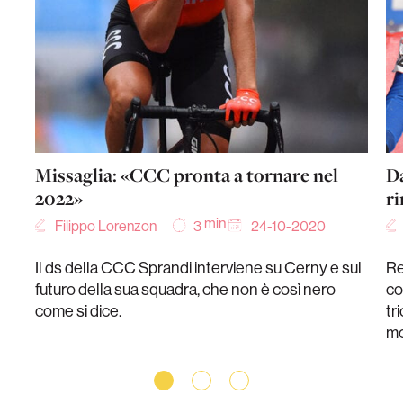
Missaglia: «CCC pronta a tornare nel
Da
2022»
ri
min
Filippo Lorenzon
24-10-2020
3
Il ds della CCC Sprandi interviene su Cerny e sul
Re
futuro della sua squadra, che non è così nero
co
come si dice.
tr
mo