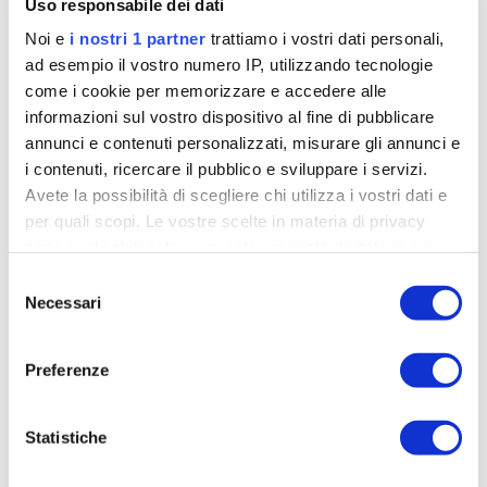
Uso responsabile dei dati
Noi e
i nostri 1 partner
trattiamo i vostri dati personali,
ad esempio il vostro numero IP, utilizzando tecnologie
come i cookie per memorizzare e accedere alle
informazioni sul vostro dispositivo al fine di pubblicare
annunci e contenuti personalizzati, misurare gli annunci e
i contenuti, ricercare il pubblico e sviluppare i servizi.
Avete la possibilità di scegliere chi utilizza i vostri dati e
per quali scopi. Le vostre scelte in materia di privacy
sono applicabili solo su questa proprietà digitale in cui
avete effettuato le vostre scelte. È possibile modificare o
Selezione
revocare il proprio consenso in qualsiasi momento dalla
Necessari
del
Dichiarazione sui cookie o facendo clic sull'icona di
consenso
Nuova gravel Titici Relli Pro Evo, i
attivazione della privacy.
compromessi lasciamoli agli altri
Preferenze
min
Alberto Fossati
03-07-2026
Approfondisci come vengono elaborati i tuoi dati personali
6
e imposta le tue preferenze nella
sezione dettagli
. Puoi
Statistiche
Nuova gravel Titici Relli Pro Evo, i compromessi
modificare o ritirare il tuo consenso in qualsiasi momento
lasciamoli agli altri. Un gran bell'esempio di bici
dalla Dichiarazione sui cookie.