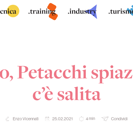
ecnica
.training
.industry
.turism
o, Petacchi spia
c’è salita
min
Enzo Vicennati
25.02.2021
Condividi
4