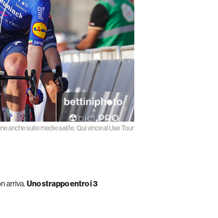
ene anche sulle medie salite. Qui vince al Uae Tour
n arriva.
Uno strappo entro i 3