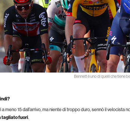
Bennett è uno di quelli che tiene b
indi?
i a meno 15 dall’arrivo, ma niente di troppo duro, sennò il velocista no
 tagliato fuori
.