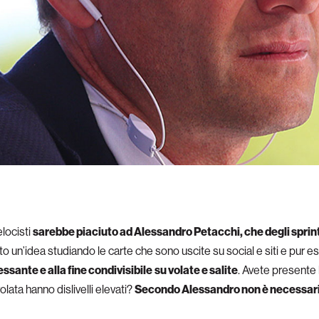
locisti
sarebbe piaciuto ad Alessandro Petacchi, che degli sprinte
to un’idea studiando le carte che sono uscite su social e siti e pur 
ssante e alla fine condivisibile
su volate e salite
. Avete presente 
lata hanno dislivelli elevati?
Secondo Alessandro non è necessar