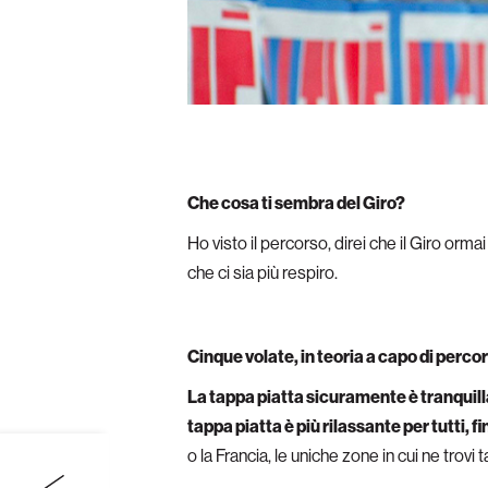
Che cosa ti sembra del Giro?
Ho visto il percorso, direi che il Giro or
che ci sia più respiro.
Cinque volate, in teoria a capo di perco
La tappa piatta sicuramente è tranquilla
tappa piatta è più rilassante per tutti, fi
o la Francia, le uniche zone in cui ne trovi