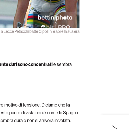
a Lecce Petacchi batte Cipollini e apre la sua era
mente duri sono concentrati
e sembra
mpre motivo di tensione. Diciamo che
la
questo punto di vista non è come la Spagna
sembra dura e non si arriverà in volata.