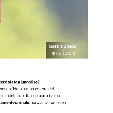
r è stato a lungo il re?
essendo l’ideale ambasciatore della
le rimostranze di alcuni uomini veloci,
iamente un male
, ma ci arriveremo con