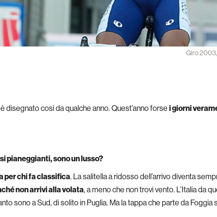
Giro 2003, 
mai è disegnato così da qualche anno. Quest’anno forse
i giorni vera
rsi pianeggianti, sono un lusso?
 per chi fa classifica
. La salitella a ridosso dell’arrivo diventa se
nché non arrivi alla volata
, a meno che non trovi vento. L’Italia da 
 tanto sono a Sud, di solito in Puglia. Ma la tappa che parte da Foggia 