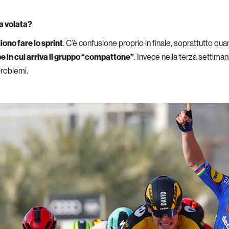
la volata?
liono fare lo sprint
. C’è confusione proprio in finale, soprattutto qua
e in cui arriva il gruppo “compattone”
. Invece nella terza settiman
problemi.