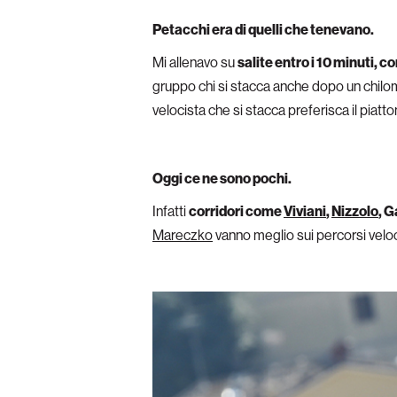
Petacchi era di quelli che tenevano.
Mi allenavo su
salite entro i 10 minuti, 
gruppo chi si stacca anche dopo un chilo
velocista che si stacca preferisca il piatt
Oggi ce ne sono pochi.
Infatti
corridori come
Viviani
,
Nizzolo
, G
Mareczko
vanno meglio sui percorsi veloc