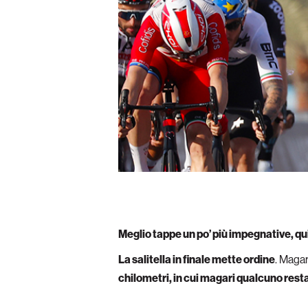
Meglio tappe un po’ più impegnative, qu
La salitella in finale mette ordine
. Magar
chilometri, in cui magari qualcuno resta