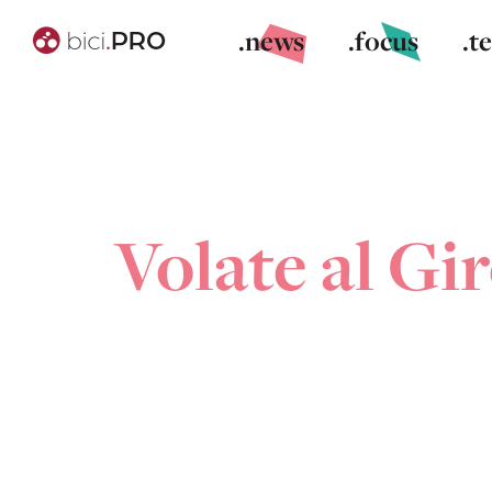
.news
.focus
.t
Volate al Gir