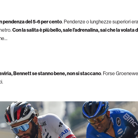
con pendenza del 5-6 per cento
. Pendenze o lunghezze superiori era
metro.
Con la salita è più bello, sale l’adrenalina, sai che la volat
one…
aviria, Bennett se stanno bene, non si staccano
. Forse Groenewe
i.