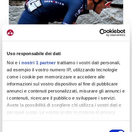
Uso responsabile dei dati
Noi e
i nostri 1 partner
trattiamo i vostri dati personali,
ad esempio il vostro numero IP, utilizzando tecnologie
come i cookie per memorizzare e accedere alle
informazioni sul vostro dispositivo al fine di pubblicare
annunci e contenuti personalizzati, misurare gli annunci e
i contenuti, ricercare il pubblico e sviluppare i servizi.
Avete la possibilità di scegliere chi utilizza i vostri dati e
Visto un Sivakov brillante sulla rotta del Giro, in attesa di Bernal
per quali scopi. Le vostre scelte in materia di privacy
sono applicabili solo su questa proprietà digitale in cui
avete effettuato le vostre scelte. È possibile modificare o
Selezione