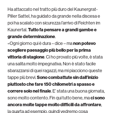
Ha attaccato nel tratto più duro del Kaunergrat-
Piller Sattel, ha guidato da grande nella discesa e
poi ha scalato con sicurezza l’arrivo di Feichten im
Kaunertal.
Tutto fa pensare a grandi gambe e
grande determinazione
.
«Ogni giorno qui è dura – dice – ma
non potevo
scegliere paesaggio più bello per la prima
vittoria di stagione
. Ci ho provato più volte, è stata
una salita molto impegnativa. Non è stato facile
sbarazzarsi di quei ragazzi, ma mi piacciono queste
tappe più brevi.
Sono combattute sin dall’inizio
piuttosto che fare 150 chilometri a spasso
e
correre solo nel finale
. E’ stata una buona giornata,
sono molto contento. Fin qui tutto bene, ma
ci sono
ancora molte tappe molto difficili da affrontare
,
la quarta ad esempio, quindi vedremo cosa