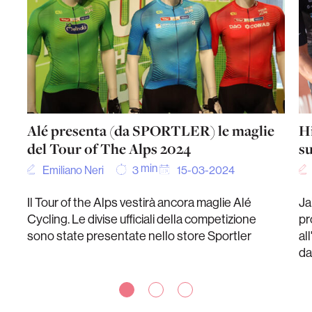
Alé presenta (da SPORTLER) le maglie
Hi
del Tour of The Alps 2024
su
min
Emiliano Neri
15-03-2024
3
Il Tour of the Alps vestirà ancora maglie Alé
Jai
Cycling. Le divise ufficiali della competizione
pr
sono state presentate nello store Sportler
al
da