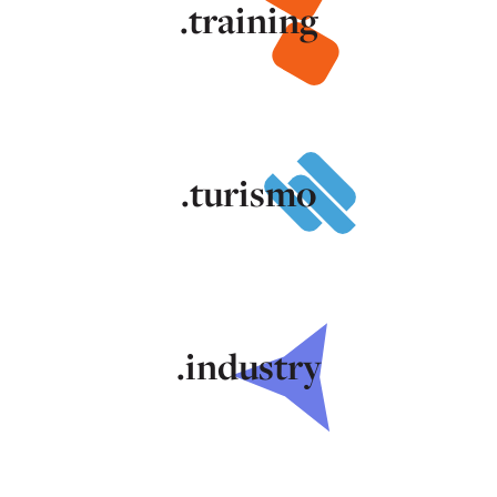
.training
.turismo
.industry