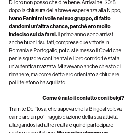
Di loro non posso che dire bene. Arrivai nel 2018
dopo la chiusura della breve esperienza alla Nippo,
Ivano Fanini mi volle nel suo gruppo, di fatto
dandomi un’altra chance, perché ero molto
indeciso sul da farsi.
Il primo anno sono arrivati
anche buoni risultati, comprese due vittorie in
Romania e Portogallo, poi ci si è messo il Covid che
per le squadre continental e i loro corridori è stata
un’autentica mazzata. Mi avevano anche chiesto di
rimanere, ma come detto ero orientato a chiudere,
poi il telefono ha squillato…
Come è nato il contatto con i belgi?
Tramite
De Rosa
, che sapeva che la Bingoal voleva
cambiare un po’ il raggio d’azione della sua attività
allargandosi ad altre realtà e quindi partecipare
anche a gare italiane.
Ma
serviva almeno un