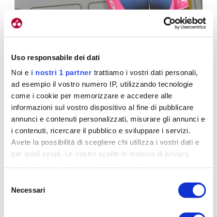
Uso responsabile dei dati
Noi e
i nostri 1 partner
trattiamo i vostri dati personali,
ad esempio il vostro numero IP, utilizzando tecnologie
Per il corridore lombardo tre anni all’Amore & Vita, con due vittorie
come i cookie per memorizzare e accedere alle
nel 2019
informazioni sul vostro dispositivo al fine di pubblicare
annunci e contenuti personalizzati, misurare gli annunci e
Pensi che il tuo finale di stagione, con buoni
i contenuti, ricercare il pubblico e sviluppare i servizi.
piazzamenti al Giro di Sicilia e al Giro del Veneto,
Avete la possibilità di scegliere chi utilizza i vostri dati e
abbia contribuito a rendere appetibile il tuo
per quali scopi. Le vostre scelte in materia di privacy
nome?
sono applicabili solo su questa proprietà digitale in cui
avete effettuato le vostre scelte. È possibile modificare o
Credo di sì, io d’altronde nella seconda parte di
Selezione
revocare il proprio consenso in qualsiasi momento dalla
Necessari
stagione sono sempre andato piuttosto bene e
del
Dichiarazione sui cookie o facendo clic sull'icona di
consenso
credo anche che abbia influito il fatto che
attivazione della privacy.