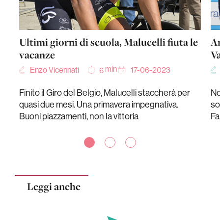
Ultimi giorni di scuola, Malucelli fiuta le
Am
vacanze
V
min
Enzo Vicennati
17-06-2023
6
Finito il Giro del Belgio, Malucelli staccherà per
No
quasi due mesi. Una primavera impegnativa.
so
Buoni piazzamenti, non la vittoria
Fa
Leggi anche