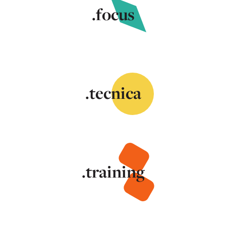
.focus
.tecnica
.training