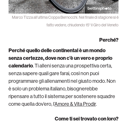
Marco Tizza all’ultima Coppa Bernocchi. Nel finale di stagione si è
fatto vedere, chiudendo 15° il Giro del Veneto
Perché?
Perché quello delle continental è un mondo
senza certezze, dove non c’è un vero e proprio
calendario
. Ti alleni senza una prospettiva certa,
senza sapere quali gare farai, così non puoi
programmare gli allenamenti nel giusto modo. Non
è solo un problema italiano, bisognerebbe
ripensare a tutto il sistema per sostenere squadre
come quella dov’ero, l’
Amore & Vita Prodir
.
Come ti sei trovato con loro?