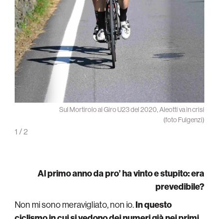
gancia
Sul Mortirolo al Giro U23 del 2020, Aleotti va in crisi
 2020
(foto Fulgenzi)
1
/
2
Al primo anno da pro’ ha vinto e stupito: era
prevedibile?
Non mi sono meravigliato, non io.
In questo
ciclismo in cui si vedono dei numeri già nei primi