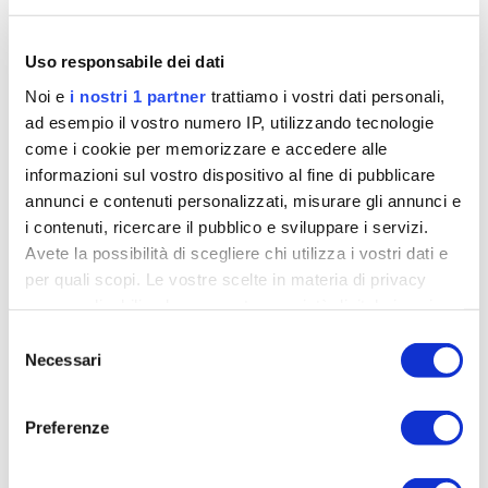
Uso responsabile dei dati
 corre
Pidcock all’attacco sul Mortirolo riprende i fuggitivi
Noi e
i nostri 1 partner
trattiamo i vostri dati personali,
genzi)
uno ad uno
(foto Fulgenzi)
ad esempio il vostro numero IP, utilizzando tecnologie
1
/
2
come i cookie per memorizzare e accedere alle
informazioni sul vostro dispositivo al fine di pubblicare
annunci e contenuti personalizzati, misurare gli annunci e
Cosa ricordi di Pidcock?
i contenuti, ricercare il pubblico e sviluppare i servizi.
Avete la possibilità di scegliere chi utilizza i vostri dati e
Perse subito dei compagni per una caduta, ma
per quali scopi. Le vostre scelte in materia di privacy
erano rimasti con lui due giovani che ho rivisto
sono applicabili solo su questa proprietà digitale in cui
anche al Giro del 2021 e sono andati ancora forte.
avete effettuato le vostre scelte. È possibile modificare o
Selezione
Gli bastava portarlo davanti sulle salite e poi
revocare il proprio consenso in qualsiasi momento dalla
Necessari
del
faceva lui
. Nelle tappe che ha vinto, si è sempre
Dichiarazione sui cookie o facendo clic sull'icona di
consenso
attivazione della privacy.
mosso nel finale.
Preferenze
Approfondisci come vengono elaborati i tuoi dati personali
Se ne stava sempre da solo, raramente lo si è
e imposta le tue preferenze nella
sezione dettagli
. Puoi