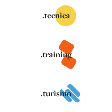
.tecnica
.training
.turismo