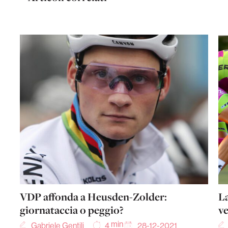
VDP affonda a Heusden-Zolder:
La
giornataccia o peggio?
ve
min
Gabriele Gentili
28-12-2021
4