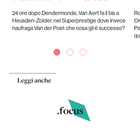
24 ore dopo Dendermonde, Van Aert fa il bis a
Ro
Heusden-Zolder, nel Superprestige dove invece
Or
naufraga Van der Poel: che cosa gli è successo?
Pe
qu
Leggi anche
.focus