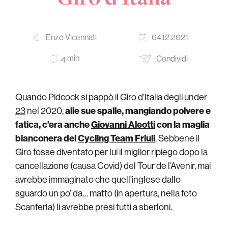
Enzo Vicennati
04.12.2021
min
Condividi
4
Quando Pidcock si pappò il
Giro d’Italia degli under
23
nel 2020,
alle sue spalle, mangiando polvere e
fatica, c’era anche
Giovanni Aleotti
con la maglia
bianconera del
Cycling Team Friuli
. Sebbene il
Giro fosse diventato per lui il miglior ripiego dopo la
cancellazione (causa Covid) del Tour de l’Avenir, mai
avrebbe immaginato che quell’inglese dallo
sguardo un po’ da… matto (in apertura, nella foto
Scanferla) li avrebbe presi tutti a sberloni.