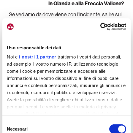
in Olanda e alla Freccia Vallone?
Se vediamo da dove viene con l’incidente, salire sul
podio con Pogacar penso che sia stato buono. Si
vuol sempre vincere, ma bisogna anche essere
realisti, se la preparazione non è stata perfetta.
E’
stato molto professionale nell’ascoltare il suo
Uso responsabile dei dati
corpo dopo l’incidente,
costruire il più possibile
Noi e
i nostri 1 partner
trattiamo i vostri dati personali,
verso queste gare e poi finire sul podio con una
ad esempio il vostro numero IP, utilizzando tecnologie
performance che nel complesso è stata buona.
come i cookie per memorizzare e accedere alle
Alla Freccia ha sbagliato i tempi, era un po’
informazioni sul vostro dispositivo al fine di pubblicare
annunci e contenuti personalizzati, misurare gli annunci e
troppo avanti nell’ultima salita
, ha fatto il suo
i contenuti, ricercare il pubblico e sviluppare i servizi.
sforzo troppo presto e lo ha pagato in cima. Quindi
Avete la possibilità di scegliere chi utilizza i vostri dati e
penso che per il futuro imparerà molto sul
per quali scopi. Le vostre scelte in materia di privacy
posizionamento nell’ultima parte del Muro. Siamo
sono applicabili solo su questa proprietà digitale in cui
stati anche sfortunati nell’ultimo giro.
avete effettuato le vostre scelte. È possibile modificare o
Selezione
revocare il proprio consenso in qualsiasi momento dalla
Necessari
del