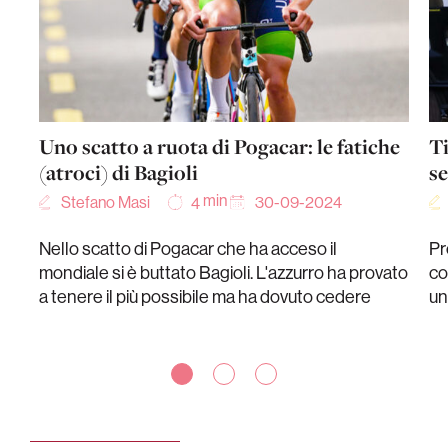
Uno scatto a ruota di Pogacar: le fatiche
Ti
(atroci) di Bagioli
se
min
Stefano Masi
30-09-2024
4
Nello scatto di Pogacar che ha acceso il
Pr
mondiale si è buttato Bagioli. L'azzurro ha provato
co
a tenere il più possibile ma ha dovuto cedere
un