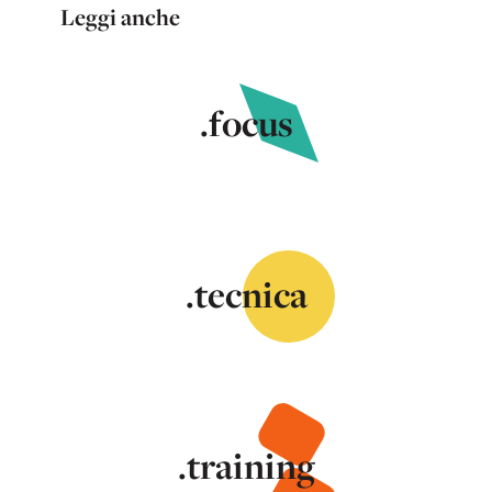
Leggi anche
.focus
.tecnica
.training