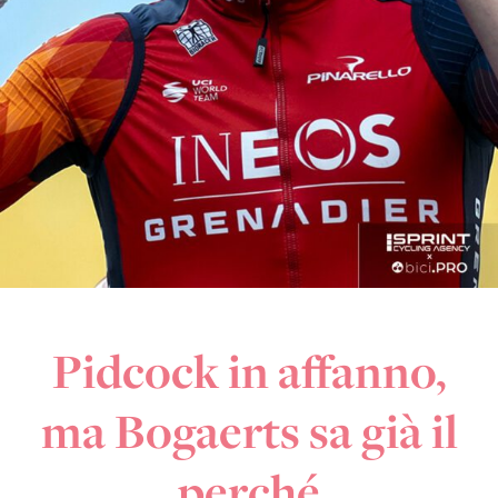
Pidcock in affanno,
ma Bogaerts sa già il
perché