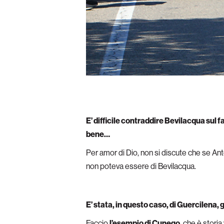
E’ difficile contraddire Bevilacqua sul f
bene…
Per amor di Dio, non si discute che se An
non poteva essere di Bevilacqua.
E’ stata, in questo caso, di Guercilena, 
Faccio
l’esempio di Cunego
, che è stori