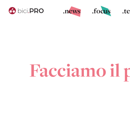
.news
.focus
.t
Facciamo il 