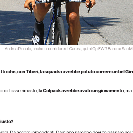
Andrea Piccolo, anche lui corridore di Carera, qui al Gp FWR Baron a San Mar
atto che, con Tiberi, la squadra avrebbe potuto correre un bel Giro
tonio fosse rimasto,
la Colpack avrebbe avuto un giovamento
, ma
giusto?
a vera. Da accordi precedenti, Damiano sarebbe dovuto passare nel 2