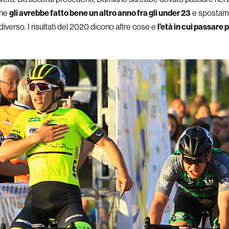
che
gli avrebbe fatto bene un altro anno fra gli under 23
e spostamm
 diverso. I risultati del 2020 dicono altre cose e
l’età in cui passare