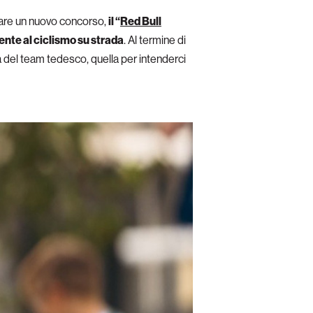
iare un nuovo concorso,
il “
Red Bull
ente al ciclismo su strada
. Al termine di
ra del team tedesco, quella per intenderci