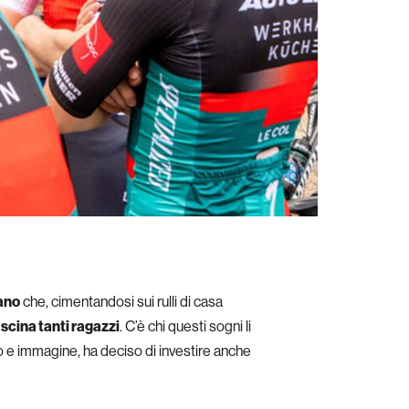
iano
che, cimentandosi sui rulli di casa
scina tanti ragazzi
. C’è chi questi sogni li
lo e immagine, ha deciso di investire anche