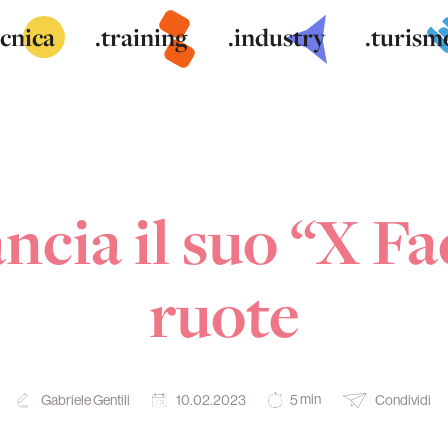
ecnica
.training
.industry
.turism
ancia il suo “X Fa
ruote
min
Gabriele Gentili
10.02.2023
Condividi
5