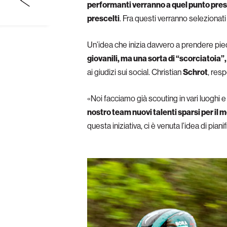
performanti verranno a quel punto pres
prescelti
. Fra questi verranno selezionat
Un’idea che inizia davvero a prendere pied
giovanili, ma una sorta di “scorciatoia
ai giudizi sui social. Christian
Schrot
, res
«Noi facciamo già scouting in vari luoghi 
nostro team
nuovi talenti sparsi per il
questa iniziativa, ci è venuta l’idea di pi