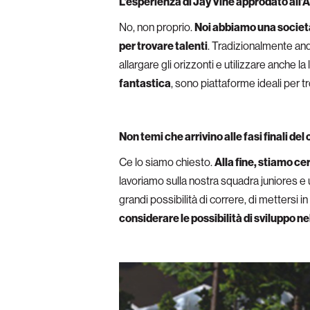
L’esperienza di Jay Vine approdato all’Al
No, non proprio.
Noi abbiamo una società
per trovare talenti
. Tradizionalmente and
allargare gli orizzonti e utilizzare anche l
fantastica
, sono piattaforme ideali per tr
Non temi che arrivino alle fasi finali d
Ce lo siamo chiesto.
Alla fine, stiamo ce
lavoriamo sulla nostra squadra juniores e
grandi possibilità di correre, di mettersi
considerare le possibilità di sviluppo nel c