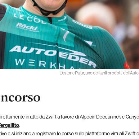
L’estone Pajur, uno dei tanti prodotti dell’Auto
oncorso
irettamente in atto da Zwift a favore di
Alpecin Deceuninck
e
Canyo
ergallito
.
crive e si iniziano a registrare le corse sulle piattaforme virtuali Zwift 