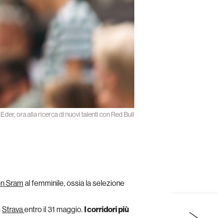
 Eder, ora alla ricerca di nuovi talenti con Red Bull
n Sram
al femminile, ossia la selezione
o
Strava
entro il 31 maggio.
I corridori più