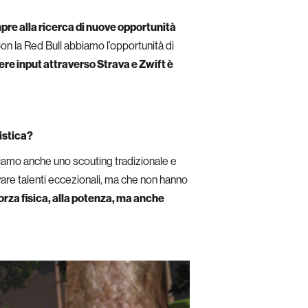
re alla ricerca di nuove opportunità
on la Red Bull abbiamo l’opportunità di
nere input attraverso Strava e Zwift è
listica?
ciamo anche uno scouting tradizionale e
are talenti eccezionali, ma che non hanno
orza fisica, alla potenza, ma anche