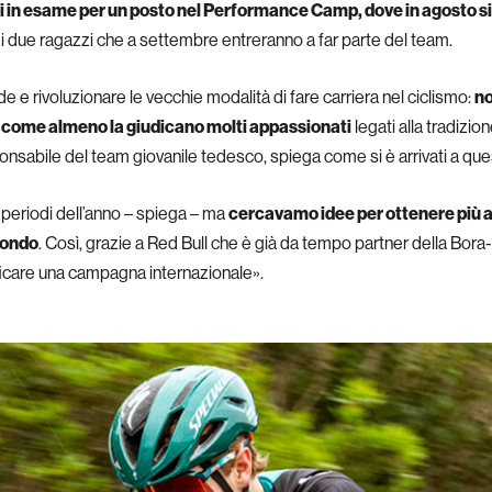
i in esame per un posto nel Performance Camp, dove in agosto si
i i due ragazzi che a settembre entreranno a far parte del team.
e e rivoluzionare le vecchie modalità di fare carriera nel ciclismo:
no
”, come almeno la giudicano molti appassionati
legati alla tradizio
ponsabile del team giovanile tedesco, spiega come si è arrivati a que
e periodi dell’anno – spiega – ma
cercavamo idee per ottenere più a
 mondo
. Così, grazie a Red Bull che è già da tempo partner della Bor
anificare una campagna internazionale».