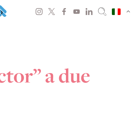
o
ctor” a due