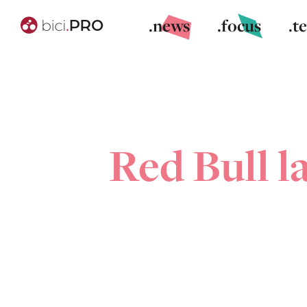
.news
.focus
.t
Red Bull l