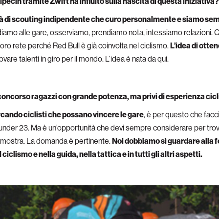
pecin tramite Zwift ha influito sulla nascita di questa iniziativa?
 di scouting indipendente che curo personalmente e siamo semp
iamo alle gare, osserviamo, prendiamo nota, intessiamo relazioni. C
a loro rete perché Red Bull è già coinvolta nel ciclismo.
L’idea di otte
ovare talenti in giro per il mondo. L’idea è nata da qui.
el concorso ragazzi con grande potenza, ma privi di esperienza cic
rcando ciclisti che possano vincere le gare
, è per questo che fac
 under 23. Ma è un’opportunità che devi sempre considerare per trov
 in mostra. La domanda è pertinente.
Noi dobbiamo sì guardare alla f
iclismo e nella guida, nella tattica e in tutti gli altri aspetti.