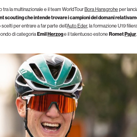
o tra la multinazionale e il team WorldTour
Bora Hansgrohe
per lanc
nt scouting che intende trovare i campioni del domani relativam
celti per entrare a far parte dell’
Auto Eder
, la formazione U19 filie
mondo di categoria
Emil
Herzog
e il talentuoso estone
Romet
Pajur
.