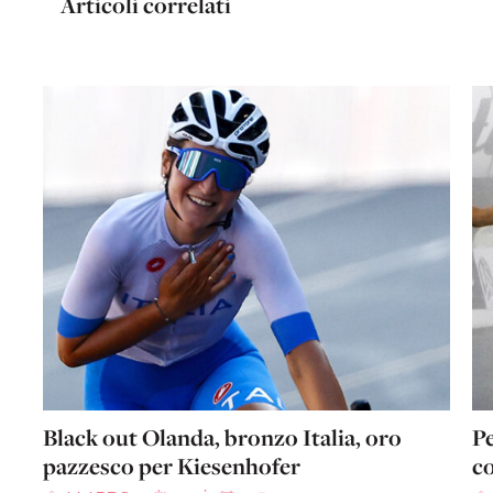
Articoli correlati
Black out Olanda, bronzo Italia, oro
Pe
pazzesco per Kiesenhofer
co