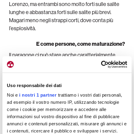
Lorenzo, ma entrambi sono molto forti sulle salite
lunghe e abbastanza forti sulle salite più brevi.
Magari meno negli strappi corti, dove conta più
l’esplosività.
E come persone, come maturazione?
Il paragone ci può stare anche caratterialmente,
sono due ragazzi molto sereni, competenti e
professionali in quello che fanno
. Già con una
buona capacità di farsi scivolare la pressione
Uso responsabile dei dati
addosso.
Noi e
i nostri 1 partner
trattiamo i vostri dati personali,
ad esempio il vostro numero IP, utilizzando tecnologie
come i cookie per memorizzare e accedere alle
informazioni sul vostro dispositivo al fine di pubblicare
annunci e contenuti personalizzati, misurare gli annunci e
i contenuti, ricercare il pubblico e sviluppare i servizi.