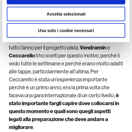
con altre informazioni che ha fornito loro o che hanno
Gli altri quattro della nazionale come li avevi
raccolto dal suo utilizzo dei loro servizi.
Accetta selezionati
scelti e che impressione ti hanno fatto?
Usa solo i cookie necessari
In base alle caratteristiche delle tappe e anche per
dare continuità e gratificazione a chi si impegna
tutto l’anno per il progetto pista.
Vendramin
e
Ceccarello
li ho scelti per questo motivo, perché li
vedo tutte le settimane e perché erano molto adatti
alle tappe, particolarmente all’ultima. Per
Ceccarello è stata un’esperienza importante
perché è un primo anno, era la prima volta che
faceva una gara internazionale di un certo livello,
è
stato importante fargli capire dove collocarsi in
questo momento e quali sono quegli aspetti
legati alla preparazione che deve andare a
migliorare
.