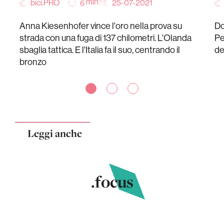
min
bici.PRO
25-07-2021
6
Anna Kiesenhofer vince l'oro nella prova su
Do
strada con una fuga di 137 chilometri. L'Olanda
Pe
sbaglia tattica. E l'Italia fa il suo, centrando il
de
bronzo
Leggi anche
.focus