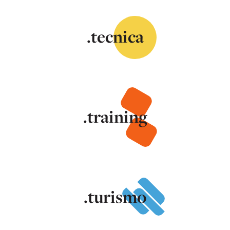
.tecnica
.training
.turismo