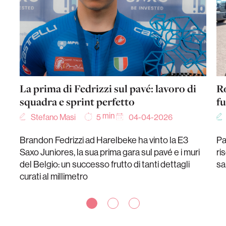
La prima di Fedrizzi sul pavé: lavoro di
Ro
squadra e sprint perfetto
fu
min
Stefano Masi
04-04-2026
5
Brandon Fedrizzi ad Harelbeke ha vinto la E3
Pa
Saxo Juniores, la sua prima gara sul pavé e i muri
ri
del Belgio: un successo frutto di tanti dettagli
sa
curati al millimetro