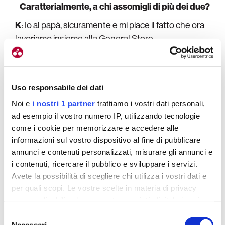
Caratterialmente, a chi assomigli di più dei due?
K
: Io al papà, sicuramente e mi piace il fatto che ora
lavoriamo insieme alla General Store.
P
: Io alla mamma, senza ombra di dubbio,
caratterialmente mi rispecchio in lei.
Uso responsabile dei dati
Noi e
i nostri 1 partner
trattiamo i vostri dati personali,
ad esempio il vostro numero IP, utilizzando tecnologie
come i cookie per memorizzare e accedere alle
informazioni sul vostro dispositivo al fine di pubblicare
annunci e contenuti personalizzati, misurare gli annunci e
i contenuti, ricercare il pubblico e sviluppare i servizi.
Avete la possibilità di scegliere chi utilizza i vostri dati e
per quali scopi. Le vostre scelte in materia di privacy
sono applicabili solo su questa proprietà digitale in cui
avete effettuato le vostre scelte. È possibile modificare o
Selezione
revocare il proprio consenso in qualsiasi momento dalla