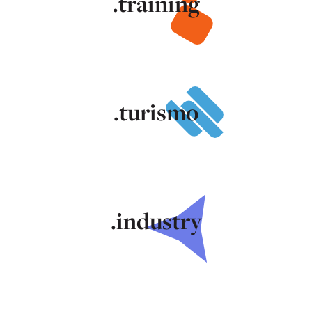
.training
.turismo
.industry