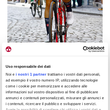
Elena impegnata sullo strappo di Montmartre
Uso responsabile dei dati
Noi e
i nostri 1 partner
trattiamo i vostri dati personali,
Le altre però tra cui la Longo erano scappate…
ad esempio il vostro numero IP, utilizzando tecnologie
A saperlo sarei andata davvero a tutta così magari
come i cookie per memorizzare e accedere alle
avrei potuto aiutare Elisa.
Ma neanche potevo
informazioni sul vostro dispositivo al fine di pubblicare
tirare per
Kopecky
e
Vollering
che erano dietro.
annunci e contenuti personalizzati, misurare gli annunci e
i contenuti, ricercare il pubblico e sviluppare i servizi.
Alla fine per come è stata dura la gara non sarebbe
Avete la possibilità di scegliere chi utilizza i vostri dati e