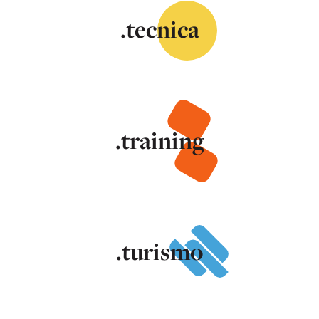
.tecnica
.training
.turismo