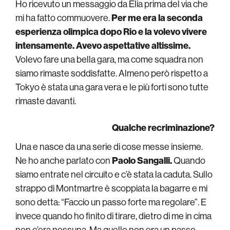
Ho ricevuto un messaggio da Elia prima del via che
mi ha fatto commuovere.
Per me era la seconda
esperienza olimpica dopo Rio e la volevo vivere
intensamente. Avevo aspettative altissime.
Volevo fare una bella gara, ma come squadra non
siamo rimaste soddisfatte. Almeno però rispetto a
Tokyo è stata una gara vera e le più forti sono tutte
rimaste davanti.
Qualche recriminazione?
Una e nasce da una serie di cose messe insieme.
Ne ho anche parlato con
Paolo Sangalli.
Quando
siamo entrate nel circuito e c’è stata la caduta. Sullo
strappo di Montmartre è scoppiata la bagarre e mi
sono detta: “Faccio un passo forte ma regolare”. E
invece quando ho finito di tirare, dietro di me in cima
non c’era nessuna. Ma quello non era un passo