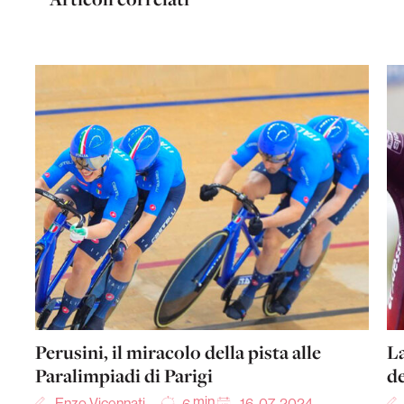
Perusini, il miracolo della pista alle
La
Paralimpiadi di Parigi
d
min
Enzo Vicennati
16-07-2024