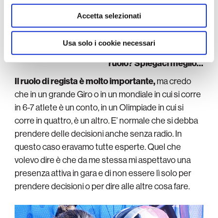
con altre informazioni che ha fornito loro o che hanno
raccolto dal suo utilizzo dei loro servizi.
Accetta selezionati
Anche per questo quando ti hanno chiesto del
tuo
ruolo di regista
hai detto che volevi di più?
Usa solo i cookie necessari
Avevi paura che fosse qualcosa di riduttivo quel
ruolo? Spiegaci meglio…
Il ruolo di regista è molto importante,
ma credo
che in un grande Giro o in un mondiale in cui si corre
in 6-7 atlete è un conto, in un Olimpiade in cui si
corre in quattro, è un altro. E’ normale che si debba
prendere delle decisioni anche senza radio. In
questo caso eravamo tutte esperte. Quel che
volevo dire è che da me stessa mi aspettavo una
presenza attiva in gara e di non essere lì solo per
prendere decisioni o per dire alle altre cosa fare.