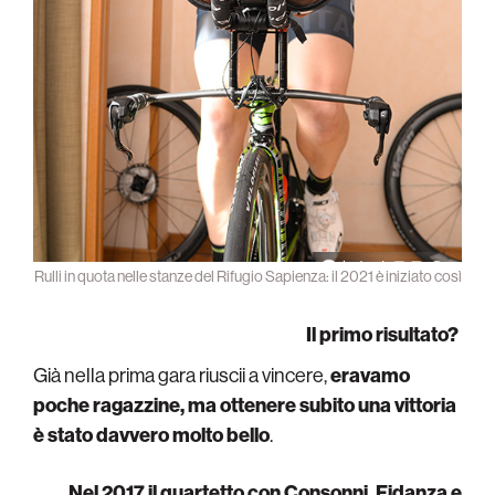
Rulli in quota nelle stanze del Rifugio Sapienza: il 2021 è iniziato così
Il primo risultato?
Già nella prima gara riuscii a vincere,
eravamo
poche ragazzine, ma ottenere subito una vittoria
è stato davvero molto bello
.
Nel 2017 il quartetto con Consonni, Fidanza e