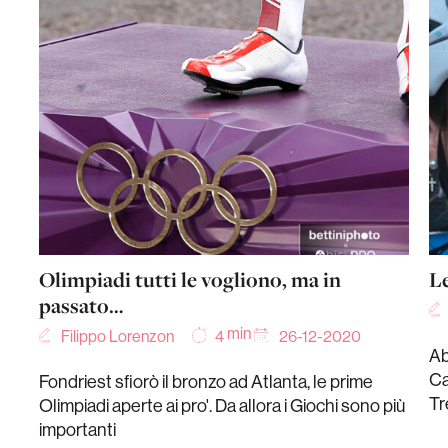
Olimpiadi tutti le vogliono, ma in
Le
passato…
min
Filippo Lorenzon
26-12-2020
4
Ab
Ca
Fondriest sfiorò il bronzo ad Atlanta, le prime
Tr
Olimpiadi aperte ai pro'. Da allora i Giochi sono più
importanti