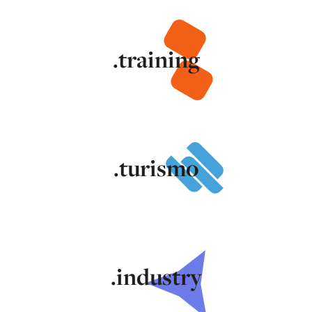
.training
.turismo
.industry