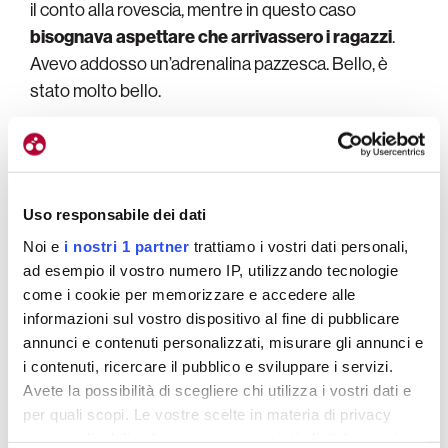
il conto alla rovescia, mentre in questo caso
bisognava aspettare che arrivassero i ragazzi
.
Avevo addosso un’adrenalina pazzesca. Bello, è
stato molto bello.
La vittoria che non dimenticherai mai?
Penso
la madison agli europei 2020 con Elisa
(Balsamo, ndr), è stata la mia prima vittoria tra le
Uso responsabile dei dati
elite. Sicuramente anche il mondiale nel quartetto
Noi e
i nostri 1 partner
trattiamo i vostri dati personali,
nel 2017, eravamo a casa, a Montichiari, è stato
ad esempio il vostro numero IP, utilizzando tecnologie
davvero speciale.
come i cookie per memorizzare e accedere alle
informazioni sul vostro dispositivo al fine di pubblicare
annunci e contenuti personalizzati, misurare gli annunci e
i contenuti, ricercare il pubblico e sviluppare i servizi.
Avete la possibilità di scegliere chi utilizza i vostri dati e
per quali scopi. Le vostre scelte in materia di privacy
sono applicabili solo su questa proprietà digitale in cui