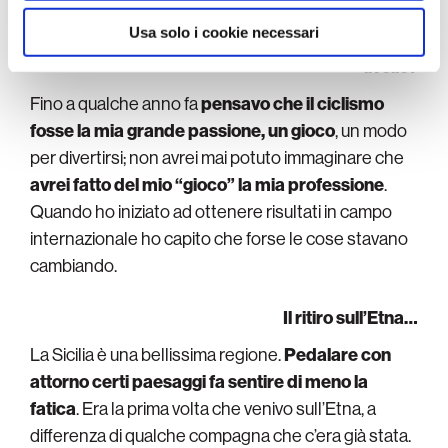
Usa solo i cookie necessari
Ti saresti mai aspettata di raggiungere questo
livello?
Fino a qualche anno fa
pensavo che il ciclismo
fosse la mia grande passione, un gioco
, un modo
per divertirsi; non avrei mai potuto immaginare che
avrei fatto del mio “gioco” la mia professione
.
Quando ho iniziato ad ottenere risultati in campo
internazionale ho capito che forse le cose stavano
cambiando.
Il ritiro sull’Etna…
La Sicilia è una bellissima regione.
Pedalare con
attorno certi paesaggi fa sentire di meno la
fatica
. Era la prima volta che venivo sull’Etna, a
differenza di qualche compagna che c’era già stata.