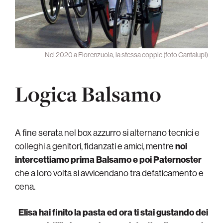
Nel 2020 a Fiorenzuola, la stessa coppie (foto Cantalupi)
Logica Balsamo
A fine serata nel box azzurro si alternano tecnici e
colleghi a genitori, fidanzati e amici, mentre
noi
intercettiamo prima Balsamo e poi Paternoster
che a loro volta si avvicendano tra defaticamento e
cena.
Elisa hai finito la pasta ed ora ti stai gustando dei