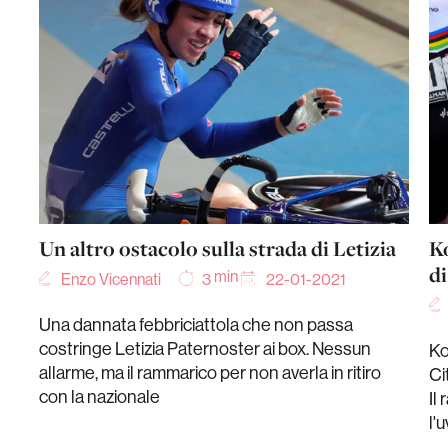
Un altro ostacolo sulla strada di Letizia
Ko
di
min
Enzo Vicennati
22-01-2021
3
Una dannata febbriciattola che non passa
costringe Letizia Paternoster ai box. Nessun
Ko
allarme, ma il rammarico per non averla in ritiro
Ci
con la nazionale
Il
l'