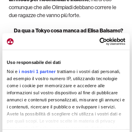
comunque che alle Olimpiadi debbano correre le
due ragazze che vanno più forte.
Da qua a Tokyo cosa manca ad Elisa Balsamo?
Finiamo questa Sei Giorni, poi andremo in Belgio per
una corsa a tappe, poi ritiro sul Maniva con gli
allenamenti a Montichiari, sperando che la
Uso responsabile dei dati
condizione cresca.
Noi e
i nostri 1 partner
trattiamo i vostri dati personali,
ad esempio il vostro numero IP, utilizzando tecnologie
Brivido Paternoster
come i cookie per memorizzare e accedere alle
informazioni sul vostro dispositivo al fine di pubblicare
annunci e contenuti personalizzati, misurare gli annunci e
i contenuti, ricercare il pubblico e sviluppare i servizi.
Poco più in là c’è la Paternoster, che si disseta ed ha
Avete la possibilità di scegliere chi utilizza i vostri dati e
già pronta
una bella vaschetta di pasta in bianco
per quali scopi. Le vostre scelte in materia di privacy
con olio e formaggio
, la stessa che stanno
sono applicabili solo su questa proprietà digitale in cui