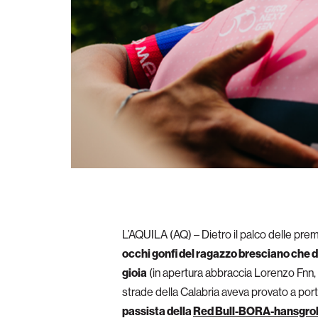
L’AQUILA (AQ) – Dietro il palco delle premi
occhi gonfi del ragazzo bresciano che 
gioia
(in apertura abbraccia Lorenzo Fnn, 
strade della Calabria aveva provato a por
passista della
Red Bull-BORA-hansgro