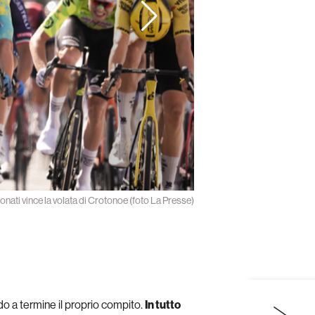
nati vince la volata di Crotonoe (foto La Presse)
do a termine il proprio compito.
In tutto