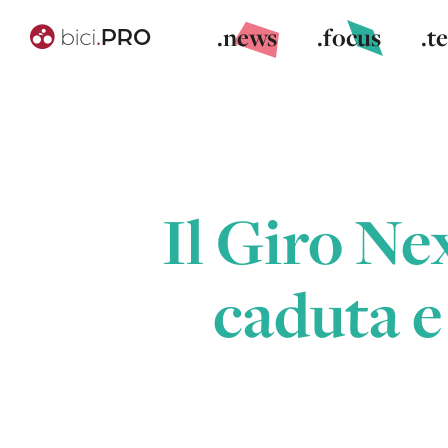
.news
.focus
.t
Il Giro Nex
caduta e