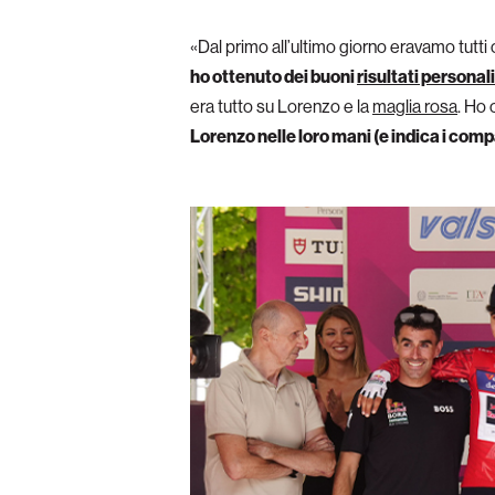
«Dal primo all’ultimo giorno eravamo tutti c
ho ottenuto dei buoni
risultati personali
era tutto su Lorenzo e la
maglia rosa
. Ho
Lorenzo nelle loro mani (e indica i comp