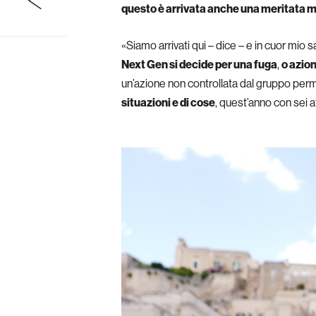
questo è arrivata anche una meritata ma
«Siamo arrivati qui – dice – e in cuor mio s
Next Gen si decide per una fuga
,
o azion
un’azione non controllata dal gruppo permis
situazioni e di cose
, quest’anno con sei 