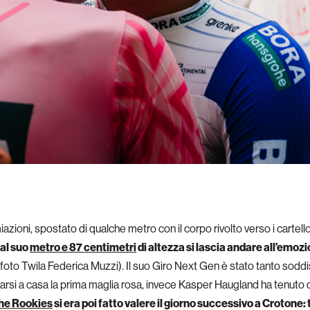
azioni, spostato di qualche metro con il corpo rivolto verso i cartello
dal suo
metro e 87 centimetri
di altezza si lascia andare all’emo
foto Twila Federica Muzzi). Il suo Giro Next Gen è stato tanto sodd
tarsi a casa la prima maglia rosa, invece Kasper Haugland ha tenut
he Rookies
si era poi fatto valere il giorno successivo a Crotone: