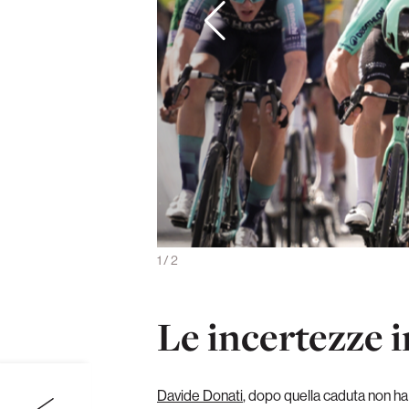
 Giro Next Gen (foto La Presse)
1
/
2
Le incertezze i
Davide Donati
, dopo quella caduta non ha