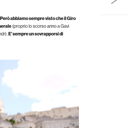
Però abbiamo sempre visto che il Giro
nerale
(proprio lo scorso anno a Gavi
ndr).
E’ sempre un sovrapporsi di