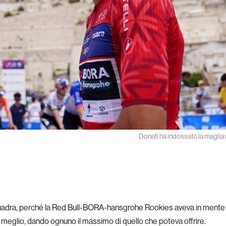
Donati ha indossato la maglia r
quadra, perché la Red Bull-BORA-hansgrohe Rookies aveva in mente u
l meglio, dando ognuno il massimo di quello che poteva offrire.