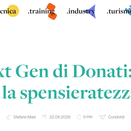
ecnica
.training
.industry
.turism
t Gen di Donati: 
 la spensieratezz
min
Stefano Masi
22.06.2026
Condividi
5