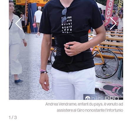
 E fra
Andrea Vendrame, enfant du pays, è venuto ad
 Women
assistere al Giro nonostante l’infortunio
1
/
3