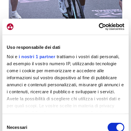
Uso responsabile dei dati
Noi e
i nostri 1 partner
trattiamo i vostri dati personali,
ad esempio il vostro numero IP, utilizzando tecnologie
Eulalio ci ha provato. E’ spuntato dalla curva con grande grinta
come i cookie per memorizzare e accedere alle
informazioni sul vostro dispositivo al fine di pubblicare
annunci e contenuti personalizzati, misurare gli annunci e
Passa Eulalio
i contenuti, ricercare il pubblico e sviluppare i servizi.
Avete la possibilità di scegliere chi utilizza i vostri dati e
per quali scopi. Le vostre scelte in materia di privacy
sono applicabili solo su questa proprietà digitale in cui
E poi c’è la corsa. Alla fine la tappa è stata sì tirata,
avete effettuato le vostre scelte. È possibile modificare o
Selezione
ma meno nervosa del previsto. I saliscendi prima di
revocare il proprio consenso in qualsiasi momento dalla
Necessari
del