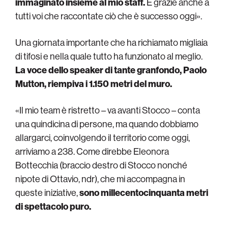
immaginato insieme al mio staff.
E grazie anche a
tutti voi che raccontate ciò che è successo oggi».
Una giornata importante che ha richiamato migliaia
di tifosi e nella quale tutto ha funzionato al meglio.
La voce dello speaker di tante granfondo, Paolo
Mutton, riempiva i 1.150 metri del muro.
«Il mio team è ristretto – va avanti Stocco – conta
una quindicina di persone, ma quando dobbiamo
allargarci, coinvolgendo il territorio come oggi,
arriviamo a 238. Come direbbe Eleonora
Bottecchia (braccio destro di Stocco nonché
nipote di Ottavio, ndr), che mi accompagna in
queste iniziative,
sono millecentocinquanta metri
di spettacolo puro.