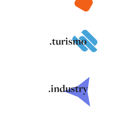
.turismo
.industry