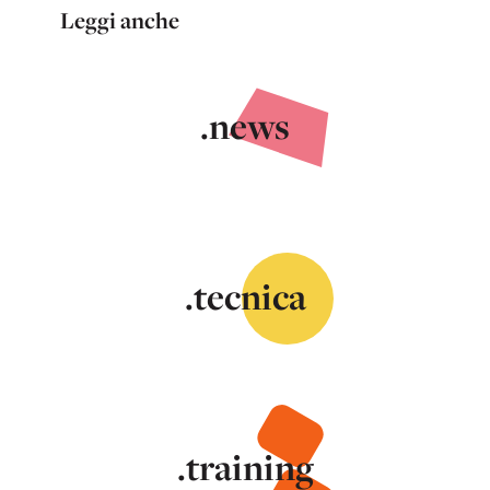
Leggi anche
.news
.tecnica
.training