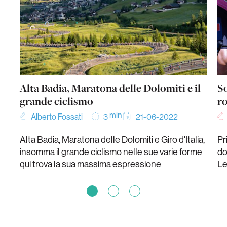
Alta Badia, Maratona delle Dolomiti e il
So
grande ciclismo
r
min
Alberto Fossati
21-06-2022
3
Alta Badia, Maratona delle Dolomiti e Giro d'Italia,
Pr
insomma il grande ciclismo nelle sue varie forme
do
qui trova la sua massima espressione
Le