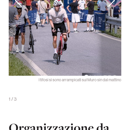
a’ del
I tifosi si sono arrampicati sul Muro sin dal mattino
ante e
o Muro
1
/
3
Organizzazione da