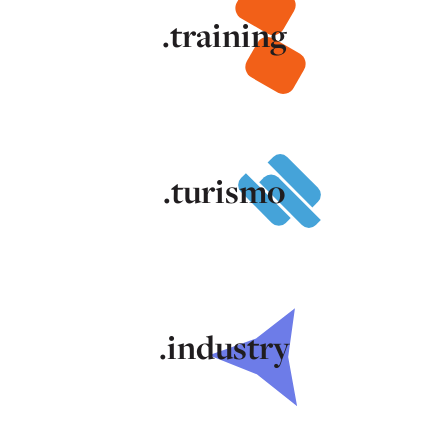
.training
.turismo
.industry