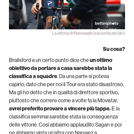
La vittoria di Piancavallo è la svolta del Giro
Su cosa?
Brailsford a un certo punto dice che
un ottimo
obiettivo da portare a casa sarebbe stata la
classifica a squadre
. Da una parte si poteva
capirlo, dato che per noi il Tour era stato disastroso.
Ma gli ho detto che in qualità di direttore sportivo,
piuttosto che correre come a volte fa la Movistar,
avrei preferito provare a vincere più tappe.
E la
classifica semmai sarebbe stata la conseguenza
delle vittorie. Così abbiamo applaudito Sagan e poi
ne abbiamo vinta un’altra con Narvaez a