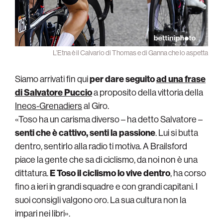
L’Etna è il Calvario di Thomas e di Ganna che lo aspetta
Siamo arrivati fin qui
per dare seguito
ad
una frase
di Salvatore Puccio
a proposito della vittoria della
Ineos-Grenadiers
al Giro.
«Toso ha un carisma diverso – ha detto Salvatore –
senti che è cattivo, senti la passione
. Lui si butta
dentro, sentirlo alla radio ti motiva. A Brailsford
piace la gente che sa di ciclismo, da noi non è una
dittatura.
E Toso il ciclismo lo vive dentro
, ha corso
fino a ieri in grandi squadre e con grandi capitani. I
suoi consigli valgono oro. La sua cultura non la
impari nei libri».