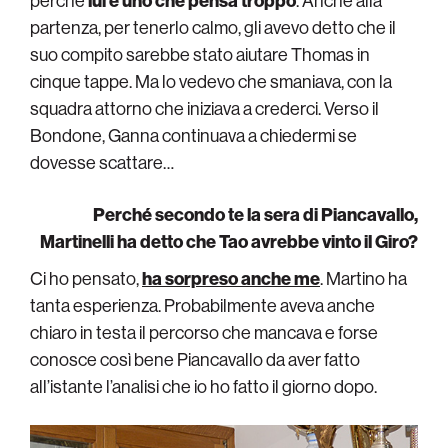
perché
lui è uno che pensa troppo
. Anche alla
partenza, per tenerlo calmo, gli avevo detto che il
suo compito sarebbe stato aiutare Thomas in
cinque tappe. Ma lo vedevo che smaniava, con la
squadra attorno che iniziava a crederci. Verso il
Bondone, Ganna continuava a chiedermi se
dovesse scattare…
Perché secondo te la sera di Piancavallo,
Martinelli ha detto che Tao avrebbe vinto il Giro?
Ci ho pensato,
ha sorpreso anche me
. Martino ha
tanta esperienza. Probabilmente aveva anche
chiaro in testa il percorso che mancava e forse
conosce così bene Piancavallo da aver fatto
all’istante l’analisi che io ho fatto il giorno dopo.