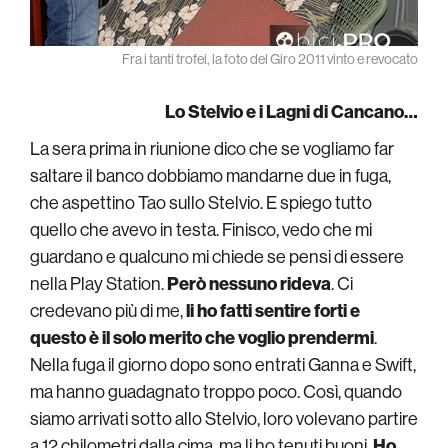
Fra i tanti trofei, la foto del Giro 2011 vinto e revocato
Lo Stelvio e i Lagni di Cancano…
La sera prima in riunione dico che se vogliamo far
saltare il banco dobbiamo mandarne due in fuga,
che aspettino Tao sullo Stelvio. E spiego tutto
quello che avevo in testa. Finisco, vedo che mi
guardano e qualcuno mi chiede se pensi di essere
nella Play Station.
Però nessuno rideva
. Ci
credevano più di me,
li ho fatti sentire forti e
questo è il solo merito che voglio prendermi
.
Nella fuga il giorno dopo sono entrati Ganna e Swift,
ma hanno guadagnato troppo poco. Così, quando
siamo arrivati sotto allo Stelvio, loro volevano partire
a 12 chilometri dalla cima, ma li ho tenuti buoni.
Ho