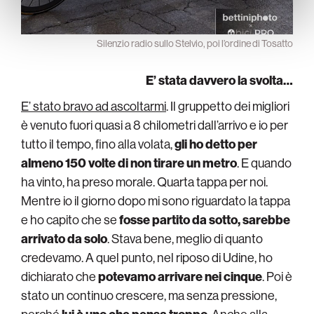
Silenzio radio sullo Stelvio, poi l’ordine di Tosatto
E’ stata davvero la svolta…
E’ stato bravo ad ascoltarmi
. Il gruppetto dei migliori
è venuto fuori quasi a 8 chilometri dall’arrivo e io per
tutto il tempo, fino alla volata,
gli ho detto per
almeno 150 volte di non tirare un metro
. E quando
ha vinto, ha preso morale. Quarta tappa per noi.
Mentre io il giorno dopo mi sono riguardato la tappa
e ho capito che se
fosse partito da sotto, sarebbe
arrivato da solo
. Stava bene, meglio di quanto
credevamo. A quel punto, nel riposo di Udine, ho
dichiarato che
potevamo arrivare nei cinque
. Poi è
stato un continuo crescere, ma senza pressione,