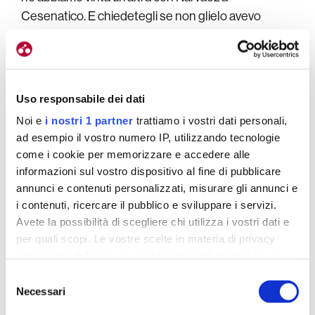
Cesenatico. E chiedetegli se non glielo avevo
detto…
Che cosa?
Che vinceva lui a Cesenatico. La sera in cui ho fatto
Uso responsabile dei dati
il giro delle camere, gli ho detto:
«Hai vinto il Coppi
Noi e
i nostri 1 partner
trattiamo i vostri dati personali,
e Bartali, quelle strade sono le tue. E se piove,
ad esempio il vostro numero IP, utilizzando tecnologie
viene anche meglio!»
. Per fortuna o per quello che
come i cookie per memorizzare e accedere alle
informazioni sul vostro dispositivo al fine di pubblicare
volete, ha vinto. La terza per noi. A quel punto
annunci e contenuti personalizzati, misurare gli annunci e
avevamo tutti in testa la crono di Valdobbiadene
,
i contenuti, ricercare il pubblico e sviluppare i servizi.
dove però Tao non è andato come si aspettava. E lì
Avete la possibilità di scegliere chi utilizza i vostri dati e
forse è cambiato il Giro. Perché gli ho detto che
per quali scopi. Le vostre scelte in materia di privacy
avremmo deciso cosa fare il giorno dopo, a
sono applicabili solo su questa proprietà digitale in cui
Piancavallo. Ed ho anche aggiunto che però
questa
avete effettuato le vostre scelte. È possibile modificare o
Selezione
volta avremmo corso come se stessimo facendo
revocare il proprio consenso in qualsiasi momento dalla
Necessari
del
classifica
. Coperti fino al momento giusto.
Dichiarazione sui cookie o facendo clic sull'icona di
consenso