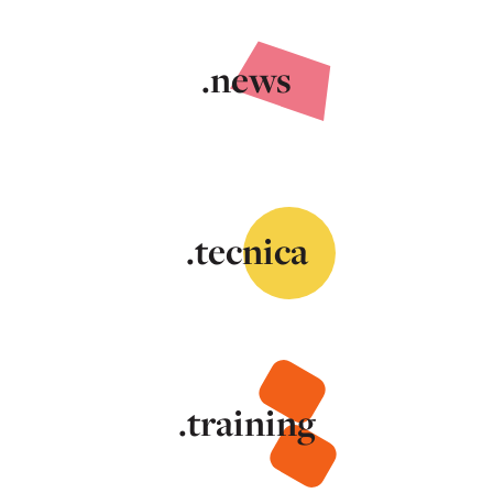
.news
.tecnica
.training