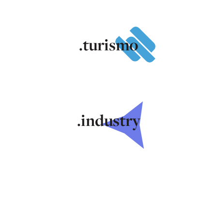
.turismo
.industry