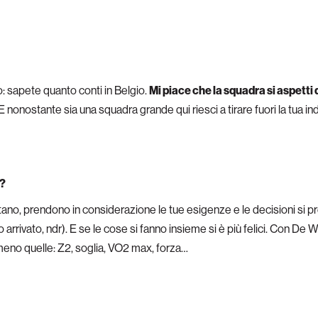
mo: sapete quanto conti in Belgio.
Mi piace che la squadra si aspetti
E nonostante sia una squadra grande qui riesci a tirare fuori la tua ind
a?
oltano, prendono in considerazione le tue esigenze e le decisioni si 
o arrivato, ndr). E se le cose si fanno insieme si è più felici. Con De W
 meno quelle: Z2, soglia, VO2 max, forza…