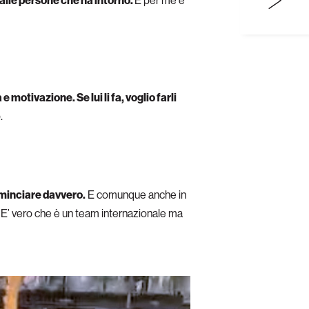
 dalle persone che ha intorno.
E per me è
e motivazione. Se lui li fa, voglio farli
.
ominciare davvero.
E comunque anche in
. E’ vero che è un team internazionale ma