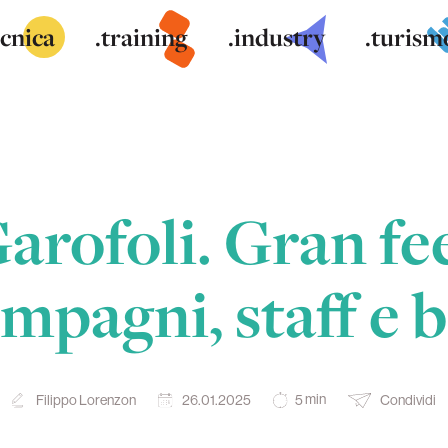
ecnica
.training
.industry
.turism
arofoli. Gran fe
mpagni, staff e b
min
Filippo Lorenzon
26.01.2025
Condividi
5