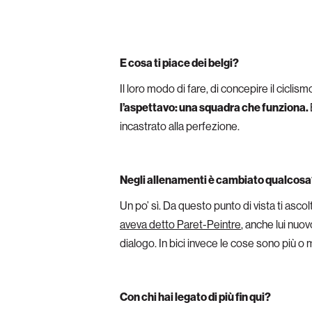
E cosa ti piace dei belgi?
Il loro modo di fare, di concepire il ciclis
l’aspettavo: una squadra che funziona.
incastrato alla perfezione.
Negli allenamenti è cambiato qualcos
Un po’ sì. Da questo punto di vista ti asc
aveva detto Paret-Peintre
, anche lui nuov
dialogo. In bici invece le cose sono più o
Con chi hai legato di più fin qui?