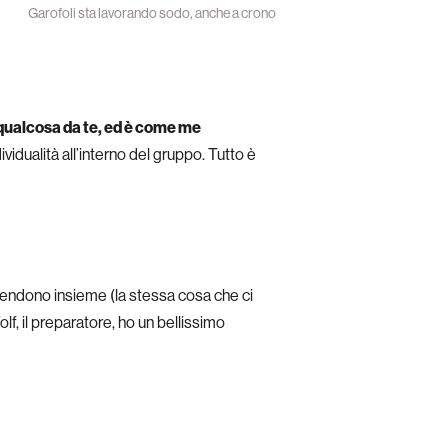
Garofoli sta lavorando sodo, anche a crono
 qualcosa da te, ed è come me
ividualità all’interno del gruppo. Tutto è
prendono insieme (la stessa cosa che ci
olf, il preparatore, ho un bellissimo