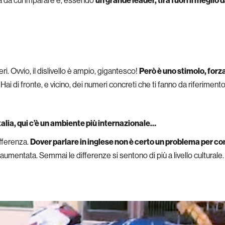
a da cui imparare e, essendo
un grande leader, tira fuori il meglio
ri. Ovvio, il dislivello è ampio, gigantesco!
Però è uno stimolo, forza 
Hai di fronte, e vicino, dei numeri concreti che ti fanno da riferimento
Italia, qui c’è un ambiente più internazionale…
fferenza.
Dover parlare in inglese non è certo un problema per c
umentata. Semmai le differenze si sentono di più a livello culturale