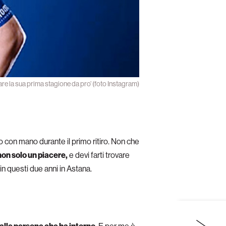
re la sua prima stagione da pro’ (foto Instagram)
ato con mano durante il primo ritiro. Non che
on solo un piacere,
e devi farti trovare
in questi due anni in Astana.