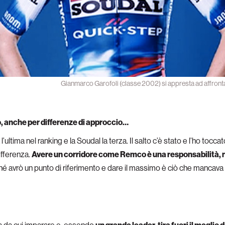
Gianmarco Garofoli (classe 2002) si appresta ad affronta
, anche per differenze di approccio…
l’ultima nel ranking e la Soudal la terza. Il salto c’è stato e l’ho tocc
differenza.
Avere un corridore come Remco è una responsabilità, n
ché avrò un punto di riferimento e dare il massimo è ciò che mancava 