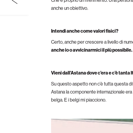
Che è proprio un riferimento. Una person
anche un obiettivo.
Intendi anche come valori fisici?
Certo, anche per crescere a livello di nume
anche io o avvicinarmici il più possibile.
Vieni dall’Astana dove c’era e c’è tanta 
Su questo aspetto non c’è tutta questa di
Astana la componente internazionale era a
belga. E i belgi mi piacciono.