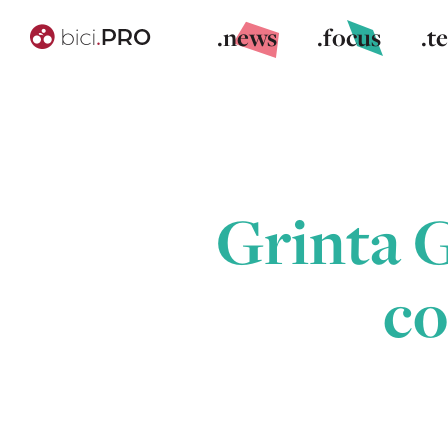
.news
.focus
.t
Grinta G
co