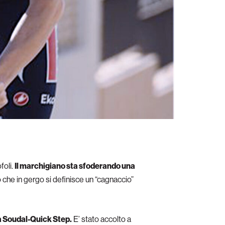
foli.
Il marchigiano sta sfoderando una
che in gergo si definisce un “cagnaccio”
la Soudal-Quick Step.
E’ stato accolto a