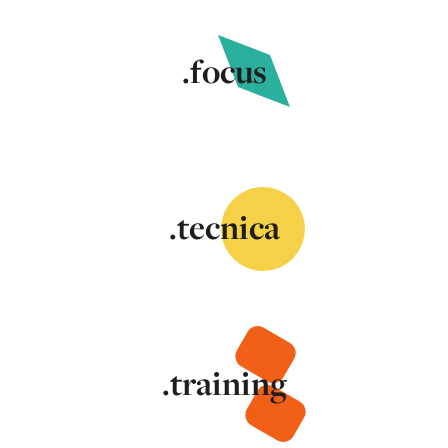
.focus
.tecnica
.training