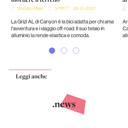
min
Stefano Masi
28-10-2021
3
La Grizl AL di Canyon è la bici adatta per chi ama
Ar
l'avventura e i viaggio off-road. Il suo telaio in
Ca
alluminio la rende elastica e comoda.
al
Leggi anche
.news