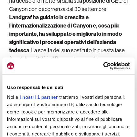
ha deciso di dimettersi dalla sua posizione di CEO di
Canyon con decorrenza dal 30 settembre.
Landgraf ha guidato la crescita e
l’internazionalizzazione di Canyon e, cosa più
importante, ha sviluppato e migliorato in modo
significativo i processi operativi dell’azienda
tedesca
. La scelta del suo sostituto in questa fase
è caduta su Wilfried Rapp nel segno di una
continuità operativa.
La gratitudine per
Uso responsabile dei dati
Noi e
i nostri 1 partner
trattiamo i vostri dati personali,
Landgraf
ad esempio il vostro numero IP, utilizzando tecnologie
come i cookie per memorizzare e accedere alle
informazioni sul vostro dispositivo al fine di pubblicare
annunci e contenuti personalizzati, misurare gli annunci e
Roman Arnold, fondatore di Canyon, ha voluto
i contenuti, ricercare il pubblico e sviluppare i servizi.