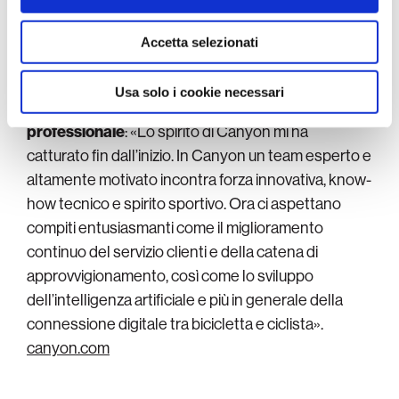
Canyon ma si è dimostrato fin da subito un valore
con altre informazioni che ha fornito loro o che hanno
aggiunto portando il suo immediato contributo alla
raccolto dal suo utilizzo dei loro servizi.
Accetta selezionati
crescita dell’azienda.
Il compito che l’aspetta è
decisamente impegnativo ma non manca il lui
Usa solo i cookie necessari
l’entusiasmo per la nuova avventura
professionale
: «Lo spirito di Canyon mi ha
catturato fin dall’inizio. In Canyon un team esperto e
altamente motivato incontra forza innovativa, know-
how tecnico e spirito sportivo. Ora ci aspettano
compiti entusiasmanti come il miglioramento
continuo del servizio clienti e della catena di
approvvigionamento, così come lo sviluppo
dell’intelligenza artificiale e più in generale della
connessione digitale tra bicicletta e ciclista».
canyon.com