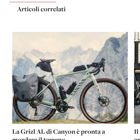
Articoli correlati
La Grizl AL di Canyon è pronta a
Il
mordere il terreno
ar