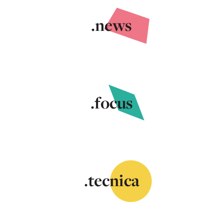
.news
.focus
.tecnica