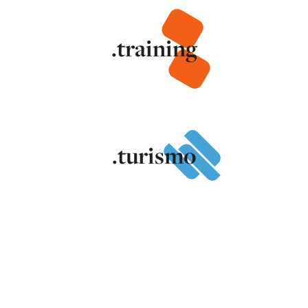
.training
.turismo