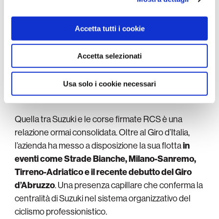
informazioni sul modo in cui utilizza il nostro sito con i
Massimo Nalli, Presidente Suzuki Italia
nostri partner che si occupano di analisi dei dati web,
Accetta tutti i cookie
pubblicità e social media, i quali potrebbero combinarle
con altre informazioni che ha fornito loro o che hanno
Presenza costante
raccolto dal suo utilizzo dei loro servizi.
Accetta selezionati
nei grandi eventi
Usa solo i cookie necessari
Quella tra Suzuki e le corse firmate RCS è una
relazione ormai consolidata. Oltre al Giro d’Italia,
l’azienda ha messo a disposizione la sua flotta
in
eventi come Strade Bianche, Milano-Sanremo,
Tirreno-Adriatico e il recente debutto del Giro
d’Abruzzo
. Una presenza capillare che conferma la
centralità di Suzuki nel sistema organizzativo del
ciclismo professionistico.