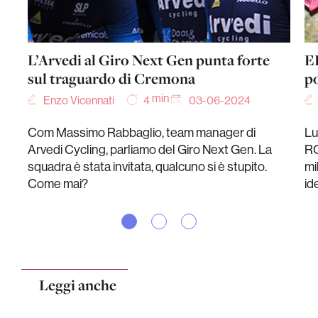
L’Arvedi al Giro Next Gen punta forte
E
sul traguardo di Cremona
p
min
Enzo Vicennati
03-06-2024
4
Com Massimo Rabbaglio, team manager di
Lu
Arvedi Cycling, parliamo del Giro Next Gen. La
RC
squadra è stata invitata, qualcuno si è stupito.
mi
Come mai?
id
Leggi anche