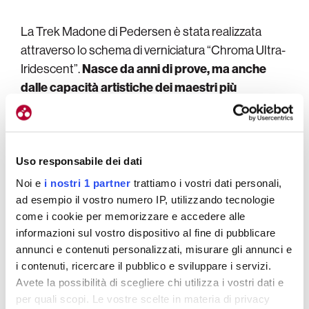
La Trek Madone di Pedersen è stata realizzata
attraverso lo schema di verniciatura “Chroma Ultra-
Iridescent”.
Nasce da anni di prove, ma anche
dalle capacità artistiche dei maestri più
affermati di Project One
. Per creare una livrea così
particolare, occorrono livelli non comuni di abilità e
know-how.
Uso responsabile dei dati
Gli altri schemi di verniciatura presentati alla vigilia
Noi e
i nostri 1 partner
trattiamo i vostri dati personali,
del Tour de France sono stati i seguenti: “Chroma
ad esempio il vostro numero IP, utilizzando tecnologie
Diamond Flake”,
milioni e milioni di microscopici
come i cookie per memorizzare e accedere alle
informazioni sul vostro dispositivo al fine di pubblicare
frammenti di cromo danno vita a uno schema
annunci e contenuti personalizzati, misurare gli annunci e
dall’effetto straordinario
. Il risultato è una livrea
i contenuti, ricercare il pubblico e sviluppare i servizi.
che brilla in modo diverso in base alla luce che
Avete la possibilità di scegliere chi utilizza i vostri dati e
cattura.
per quali scopi. Le vostre scelte in materia di privacy