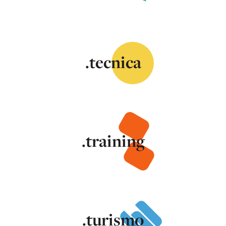
.tecnica
.training
.turismo