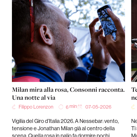
Milan mira alla rosa, Consonni racconta.
Te
Una notte al via
ne
min
Filippo Lorenzon
07-05-2026
6
Vigilia del Giro d’Italia 2026. A Nessebar: vento,
Ne
tensione e Jonathan Milan già al centro della
Ti
scena. Quella rosa in palio fa dormire pochi
Mo