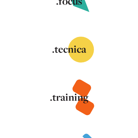
.focus
.tecnica
.training