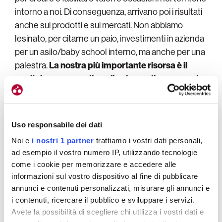
intorno a noi. Di conseguenza, arrivano poi i risultati
anche sui prodotti e sui mercati. Non abbiamo
lesinato, per citarne un paio, investimenti in azienda
per un asilo/baby school interno, ma anche per una
palestra.
La nostra più importante risorsa è il
capitale umano, e di quello ci prendiamo grande
cura
.
Il benessere delle persone come punto di
Uso responsabile dei dati
partenza?
Noi e
i nostri 1 partner
trattiamo i vostri dati personali,
Il nostro punto di arrivo
non è un luogo, un mercato
ad esempio il vostro numero IP, utilizzando tecnologie
o dei numeri.
Abbiamo chiaramente obiettivi
come i cookie per memorizzare e accedere alle
specifici, una rotta fissata. Questa però ha
il
informazioni sul vostro dispositivo al fine di pubblicare
annunci e contenuti personalizzati, misurare gli annunci e
primario obiettivo di migliorare lo stato di salute
i contenuti, ricercare il pubblico e sviluppare i servizi.
fisico e psicologico di ogni singolo individuo
della
Avete la possibilità di scegliere chi utilizza i vostri dati e
società tutta.