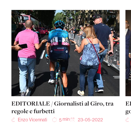
EDITORIALE / Giornalisti al Giro, tra
E
regole e furbetti
g
min
Enzo Vicennati
23-05-2022
5