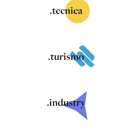
.tecnica
.turismo
.industry