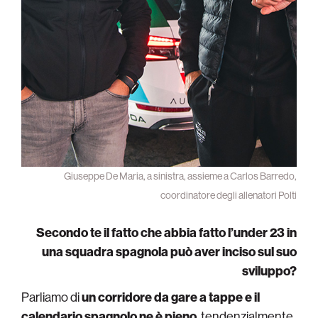
Giuseppe De Maria, a sinistra, assieme a Carlos Barredo,
coordinatore degli allenatori Polti
Secondo te il fatto che abbia fatto l’under 23 in
una squadra spagnola può aver inciso sul suo
sviluppo?
Parliamo di
un corridore da gare a tappe e il
calendario spagnolo ne è pieno
, tendenzialmente