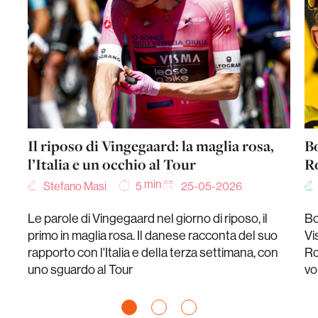
Il riposo di Vingegaard: la maglia rosa,
Bo
l’Italia e un occhio al Tour
Ro
min
Stefano Masi
25-05-2026
5
Le parole di Vingegaard nel giorno di riposo, il
Bo
primo in maglia rosa. Il danese racconta del suo
Vi
rapporto con l'Italia e della terza settimana, con
Ro
uno sguardo al Tour
vo