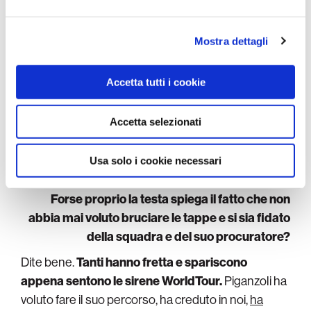
Utilizziamo i cookie per personalizzare contenuti ed
incide.
annunci, per fornire funzionalità dei social media e per
analizzare il nostro traffico. Condividiamo inoltre
Mostra dettagli
Si può dire che Davide abbia un grosso motore,
informazioni sul modo in cui utilizza il nostro sito con i
come si dice di chi va forte nei giri?
nostri partner che si occupano di analisi dei dati web,
Accetta tutti i cookie
Ha un grossissimo motore, ovviamente, perché
non
pubblicità e social media, i quali potrebbero combinarle
con altre informazioni che ha fornito loro o che hanno
c’è altra spiegazione quando sei nei primi dieci al
raccolto dal suo utilizzo dei loro servizi.
Accetta selezionati
Giro d’Italia
. In più, è spinto da una testa incredibile,
fortissima, e probabilmente questo è il motivo per il
Usa solo i cookie necessari
quale progredisce sempre.
Forse proprio la testa spiega il fatto che non
abbia mai voluto bruciare le tappe e si sia fidato
della squadra e del suo procuratore?
Dite bene.
Tanti hanno fretta e spariscono
appena sentono le sirene WorldTour.
Piganzoli ha
voluto fare il suo percorso, ha creduto in noi,
ha