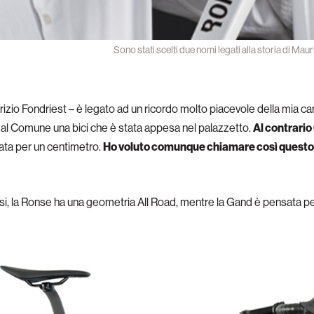
Sono stati scelti due nomi legati alla storia di Mau
zio Fondriest – è legato ad un ricordo molto piacevole della mia car
to al Comune una bici che è stata appesa nel palazzetto.
Al contrario
ata per un centimetro.
Ho voluto comunque chiamare così questo m
ersi, la Ronse ha una geometria All Road, mentre la Gand è pensata pe