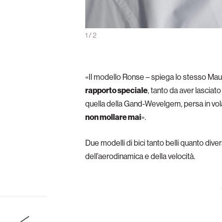
al campiona a non mollare mai
1
/
2
«Il modello Ronse – spiega lo stesso Mauri
rapporto speciale
, tanto da aver lascia
quella della Gand-Wevelgem, persa in vol
non mollare mai
».
Due modelli di bici tanto belli quanto div
dell’aerodinamica e della velocità.