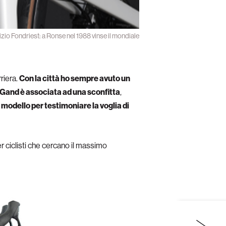
rizio Fondriest: a Ronse nel 1988 vinse il mondiale
riera.
Con la città ho sempre avuto un
 Gand è associata ad una sconfitta
,
odello per testimoniare la voglia di
r ciclisti che cercano il massimo