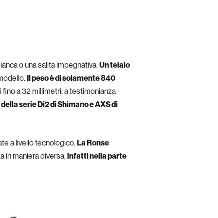
ianca o una salita impegnativa.
Un telaio
 modello.
Il peso è di solamente 840
 fino a 32 millimetri, a testimonianza
a della serie Di2 di Shimano e AXS di
te a livello tecnologico.
La Ronse
ta in maniera diversa,
infatti nella parte