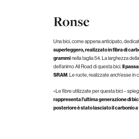
Ronse
Una bici, come appena anticipato, dedicat
superleggero, realizzato in fibra di c
grammi
nella taglia 54. La larghezza dell
dell’animo All Road di questa bici.
Il passa
SRAM
. Le ruote, realizzate anch’esse in
«Le fibre utilizzate per questa bici – spi
rappresenta l’ultima generazione di bici,
posteriore è stato lasciato il carbonio a