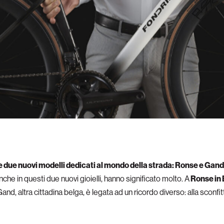
ie due nuovi modelli dedicati al mondo della strada: Ronse e Gand
nche in questi due nuovi gioielli, hanno significato molto. A
Ronse in B
and, altra cittadina belga, è legata ad un ricordo diverso: alla scon