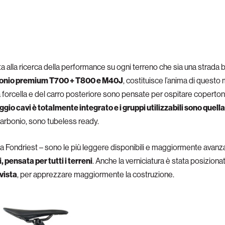
a alla ricerca della performance su ogni terreno che sia una strada b
arbonio premium T700 + T800 e M40J
, costituisce l’anima di questo
a forcella e del carro posteriore sono pensate per ospitare copertoni
ggio cavi è totalmente integrato e i gruppi utilizzabili sono quell
 carbonio, sono tubeless ready.
ega Fondriest – sono le più leggere disponibili e maggiormente avanza
 pensata per tutti i terreni
. Anche la verniciatura è stata posiziona
 vista
, per apprezzare maggiormente la costruzione.