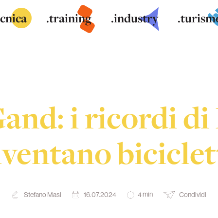
ecnica
.training
.industry
.turism
and: i ricordi di
iventano biciclet
min
Stefano Masi
16.07.2024
Condividi
4