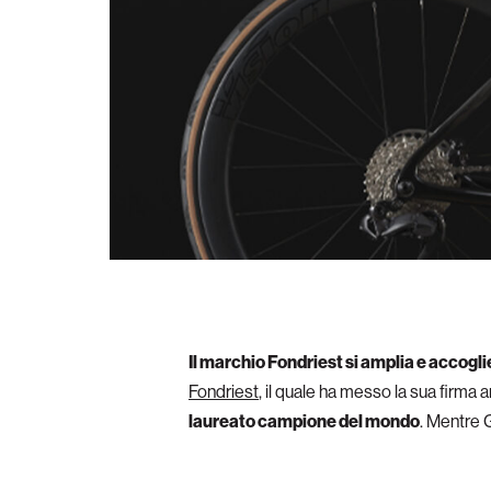
Il marchio Fondriest si amplia e accogl
Fondriest
, il quale ha messo la sua firma a
laureato campione del mondo
. Mentre G