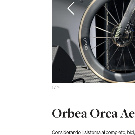
lle con tanto dislivello positivo
1
/
2
Orbea Orca Aer
Considerando il sistema al completo, bici,