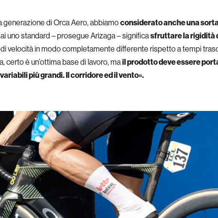
rta generazione di Orca Aero, abbiamo
considerato anche una sorta
mai uno standard – prosegue Arizaga – significa
sfruttare la rigidità
ge di velocità in modo completamente differente rispetto a tempi trasco
la, certo è un’ottima base di lavoro, ma
il prodotto deve essere porta
variabili più grandi. Il corridore ed il vento».