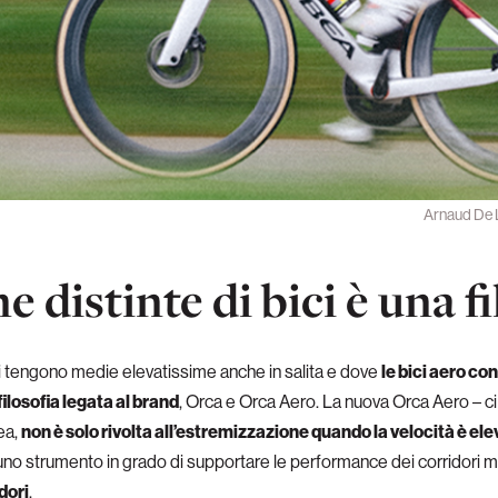
Arnaud De 
 distinte di bici è una fi
i tengono medie elevatissime anche in salita e dove
le bici aero c
ilosofia legata al brand
, Orca e Orca Aero. La nuova Orca Aero – c
ea,
non è solo rivolta all’estremizzazione quando la velocità è ele
uno strumento in grado di supportare le performance dei corridori 
dori
.