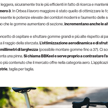
leggera, sicuramente tra le più efficienti in fatto di ricerca e manten
umero 3
. In Orbea il lavoro maggiore è stato quello di ottimizzare le
presente le potenze elevate dei corridori moderni e l’aumento delle 
no che le gomme aumentano di sezione,
incrementano anche le a
ncetto di ospitare e sfruttare gomme grandi e più alte rispetto al p
 il raggio della sterzata.
L’ottimizzazione aerodinamica e di sfrut
millimetri di larghezza
(possibile montare gomme fino a 37). Ci sono
enta una pinna.
Si chiama BBKeel e serve proprio a contrastare l’a
llo più contenuto che il mercato offre nella categoria aero. L’applicaz
etrie
, taglia per taglia.