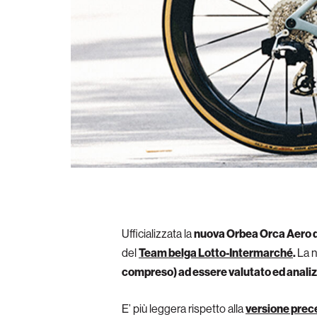
Ufficializzata la
nuova Orbea Orca Aero d
del
Team belga Lotto-Intermarché
.
La n
compreso) ad essere valutato ed anali
E’ più leggera rispetto alla
versione pre