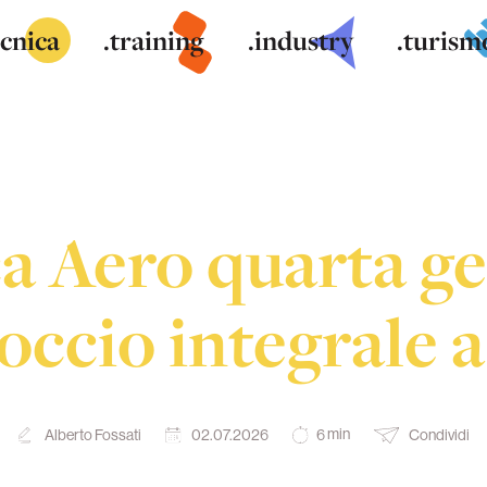
ecnica
.training
.industry
.turism
a Aero quarta ge
occio integrale a
min
Alberto Fossati
02.07.2026
Condividi
6