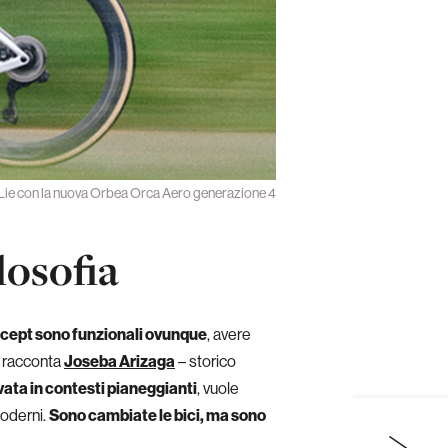
Lie con la nuova Orbea Orca Aero generazione 4
losofia
oncept sono funzionali ovunque
, avere
i racconta
Joseba Arizaga
– storico
vata in contesti pianeggianti
, vuole
moderni.
Sono cambiate le bici, ma sono