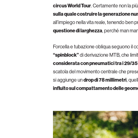
circus World Tour
. Certamente non la più 
sulla quale costruire la generazione n
all’impiego nella vita reale, tenendo ben 
questione di larghezza
, perché man ma
Forcella e tubazione obliqua seguono il co
“spinblock”
di derivazione MTB, che limita
considerata con pneumatici tra i 29/35 
scatola del movimento centrale che pres
si aggiunge un
drop di 78 millimetri
, que
influito sul compattamento delle geom