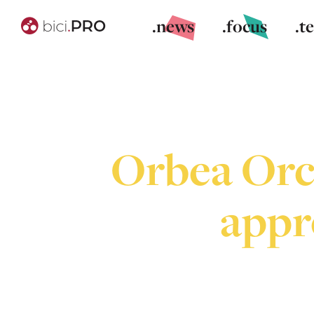
.news
.focus
.t
Orbea Orc
appr