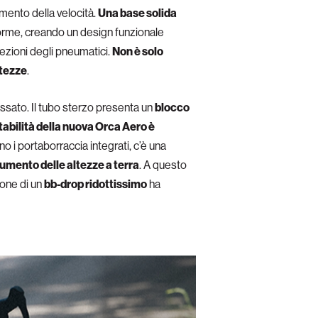
imento della velocità.
Una base solida
 forme, creando un design funzionale
sezioni degli pneumatici.
Non è solo
ltezze
.
assato. Il tubo sterzo presenta un
blocco
tabilità della nuova Orca Aero è
 i portaborraccia integrati, c’è una
umento delle altezze a terra
. A questo
ione di un
bb-drop ridottissimo
ha