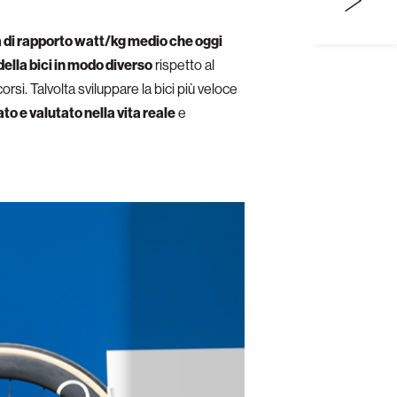
 di rapporto watt/kg medio che oggi
 della bici in modo diverso
rispetto al
rsi. Talvolta sviluppare la bici più veloce
to e valutato nella vita reale
e