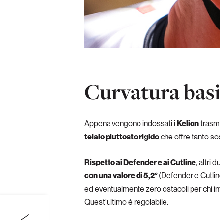
Curvatura basi
Appena vengono indossati i
Kelion
trasme
telaio piuttosto rigido
che offre tanto sos
Rispetto ai Defender e ai Cutline
, altri 
con una valore di 5,2°
(Defender e Cutline
ed eventualmente zero ostacoli per chi inte
Quest’ultimo è regolabile.