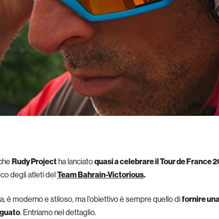
 che
Rudy Project
ha lanciato
quasi a celebrare il Tour de France 
co degli atleti del
Team Bahrain-Victorious
.
, è moderno e stiloso, ma l’obiettivo è sempre quello di
fornire una
eguato
. Entriamo nel dettaglio.