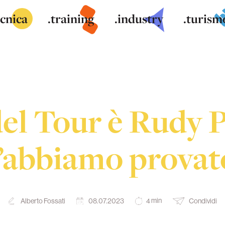
ecnica
.training
.industry
.turism
del Tour è Rudy P
l’abbiamo provat
min
Alberto Fossati
08.07.2023
Condividi
4