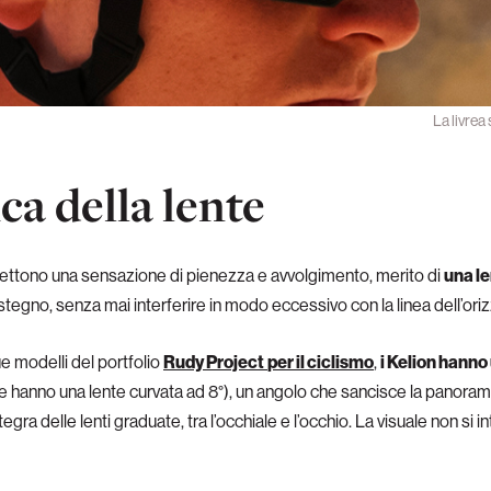
La livrea
ca della lente
ttono una sensazione di pienezza e avvolgimento, merito di
una l
tegno, senza mai interferire in modo eccessivo con la linea dell’ori
due modelli del portfolio
Rudy Project
per il ciclismo
,
i Kelion hanno
 hanno una lente curvata ad 8°), un angolo che sancisce la panoramica
gra delle lenti graduate, tra l’occhiale e l’occhio. La visuale non si