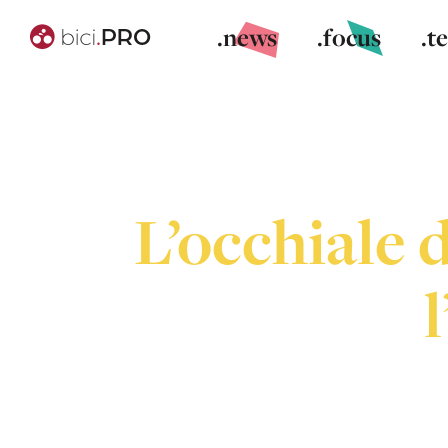
.news
.focus
.t
L’occhiale 