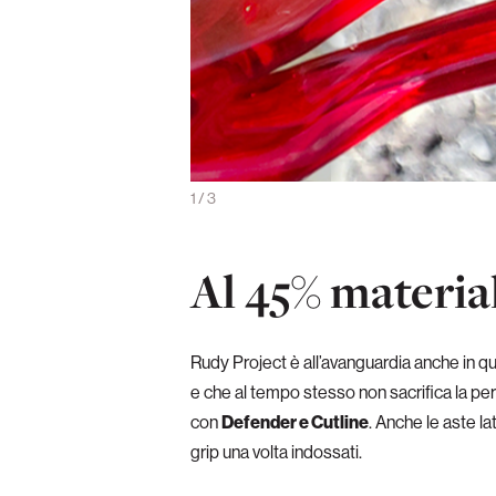
Ottimo il valore alla bilancia
1
/
3
Al 45% material
Rudy Project è all’avanguardia anche in que
e che al tempo stesso non sacrifica la per
con
Defender e Cutline
. Anche le aste la
grip una volta indossati.