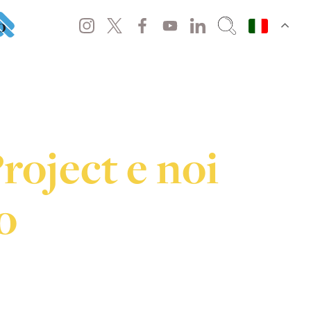
o
roject e noi
o