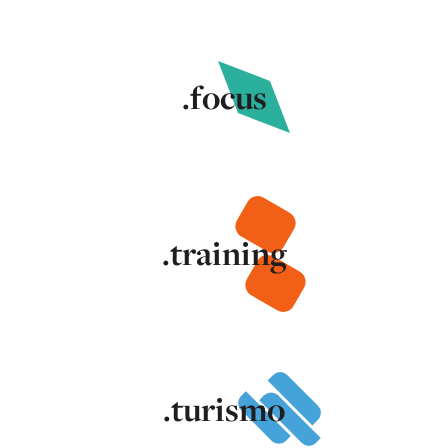
.focus
.training
.turismo