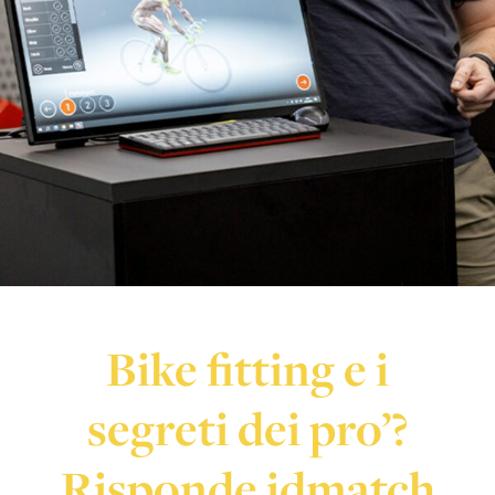
Bike fitting e i
segreti dei pro’?
Risponde idmatch