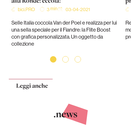
alla Ronde: eccola!
p
min
bici.PRO
03-04-2021
3
Selle Italia coccola Van der Poel e realizza per lui
Re
una sella speciale per il Fiandre: la Flite Boost
mo
con grafica personalizzata. Un oggetto da
pr
collezione
Leggi anche
.news