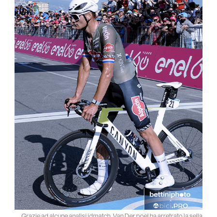
Grazie ad alcune analisi idmatch, Van Der poel ha arretrato la sella