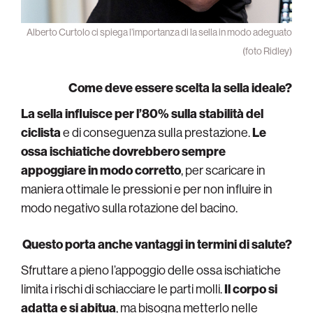
Alberto Curtolo ci spiega l’importanza di la sella in modo adeguato
(foto Ridley)
Come deve essere scelta la sella ideale?
La sella
influisce per l’80% sulla stabilità del
ciclista
e di conseguenza sulla prestazione.
Le
ossa ischiatiche dovrebbero sempre
appoggiare in modo corretto
, per scaricare in
maniera ottimale le pressioni e per non influire in
modo negativo sulla rotazione del bacino.
Questo porta anche vantaggi in termini di salute?
Sfruttare a pieno l’appoggio delle ossa ischiatiche
limita i rischi di schiacciare le parti molli.
Il corpo si
adatta e si abitua
, ma bisogna metterlo nelle