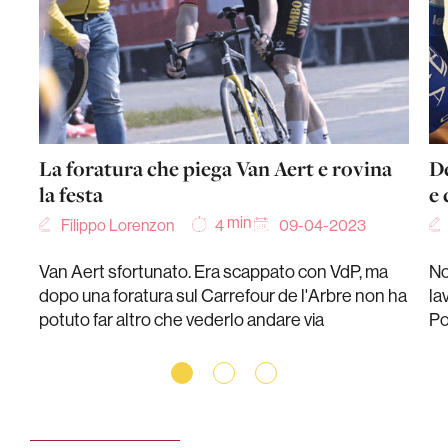
La foratura che piega Van Aert e rovina
De
la festa
e
min
Filippo Lorenzon
09-04-2023
4
Van Aert sfortunato. Era scappato con VdP, ma
No
dopo una foratura sul Carrefour de l'Arbre non ha
la
potuto far altro che vederlo andare via
Po