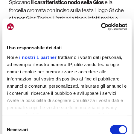
Spiccano
il caratteristico nodo sella Gios
e la
forcella cromata con inciso sulla testa il logo Gt che
sta per Gios Torino. L’azienda tiene infatti molto a
ricordare il proprio legame con il capoluogo
piemontese. Lo stesso logo è presente anche
sotto la scatola del movimento centrale.
Uso responsabile dei dati
Noi e
i nostri 1 partner
trattiamo i vostri dati personali,
ad esempio il vostro numero IP, utilizzando tecnologie
come i cookie per memorizzare e accedere alle
informazioni sul vostro dispositivo al fine di pubblicare
annunci e contenuti personalizzati, misurare gli annunci e
i contenuti, ricercare il pubblico e sviluppare i servizi.
Avete la possibilità di scegliere chi utilizza i vostri dati e
per quali scopi. Le vostre scelte in materia di privacy
sono applicabili solo su questa proprietà digitale in cui
avete effettuato le vostre scelte. È possibile modificare o
Selezione
istica
revocare il proprio consenso in qualsiasi momento dalla
Necessari
del
Super