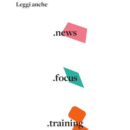
Leggi anche
.news
.focus
.training