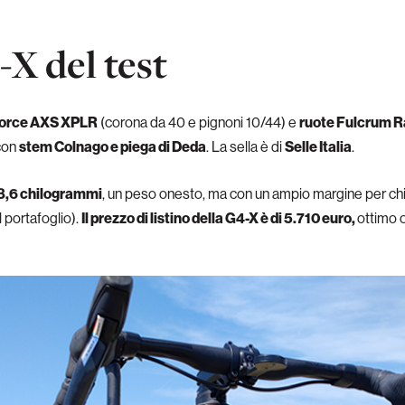
X del test
orce AXS XPLR
(corona da 40 e pignoni 10/44) e
ruote Fulcrum R
 con
stem Colnago e piega di Deda
. La sella è di
Selle Italia
.
8,6 chilogrammi
, un peso onesto, ma con un ampio margine per chi vu
 portafoglio).
Il prezzo di listino della G4-X è di 5.710 euro,
ottimo 