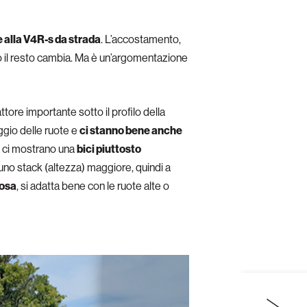
 alla V4R-s da strada
. L’accostamento,
to il resto cambia. Ma è un’argomentazione
ttore importante sotto il profilo della
ggio delle ruote e
ci stanno bene anche
el ci mostrano una
bici piuttosto
 uno stack (altezza) maggiore, quindi a
iosa
, si adatta bene con le ruote alte o