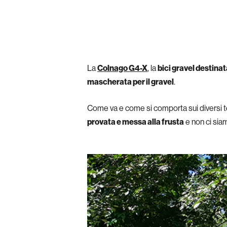
La
Colnago G4-X
, la
bici gravel destinat
mascherata per il gravel
.
Come va e come si comporta sui diversi ter
provata e messa alla frusta
e non ci siam