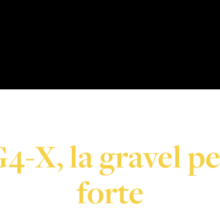
4-X, la gravel pe
forte