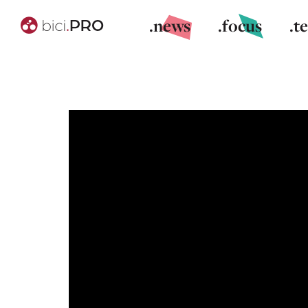
.news
.focus
.t