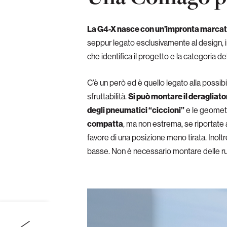
La G4-X nasce con un’impronta marca
seppur legato esclusivamente al design, in
che identifica il progetto e la categoria del
C’è un però ed è quello legato alla possibil
sfruttabilità.
Si può montare il deragliato
degli pneumatici “ciccioni”
e le geometr
compatta
, ma non estrema, se riportate a
favore di una posizione meno tirata. Inolt
basse. Non è necessario montare delle ruo