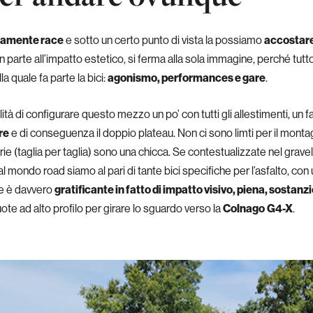
tamente race
e sotto un certo punto di vista la possiamo
accostare
 parte all’impatto estetico, si ferma alla sola immagine, perché tut
la quale fa parte la bici:
agonismo, performances e gare
.
ità di configurare questo mezzo un po’ con tutti gli allestimenti, un fa
re
e di conseguenza il doppio plateau. Non ci sono limti per il monta
ie (taglia per taglia) sono una chicca. Se contestualizzate nel grav
l mondo road siamo al pari di tante bici specifiche per l’asfalto, con
re è davvero
gratificante in fatto di impatto visivo, piena, sostanz
te ad alto profilo per girare lo sguardo verso la
Colnago
G4-X
.