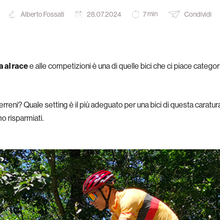
min
Alberto Fossati
28.07.2024
Condividi
7
a al race
e alle competizioni è una di quelle bici che ci piace categ
reni? Quale setting è il più adeguato per una bici di questa caratura
o risparmiati.