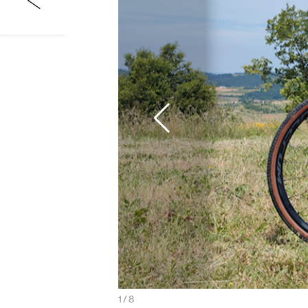
m/Pirelli nella dotazione base
1
/
8