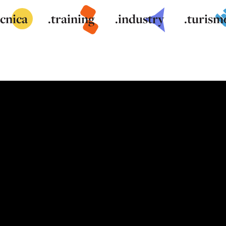
ecnica
.training
.industry
.turism