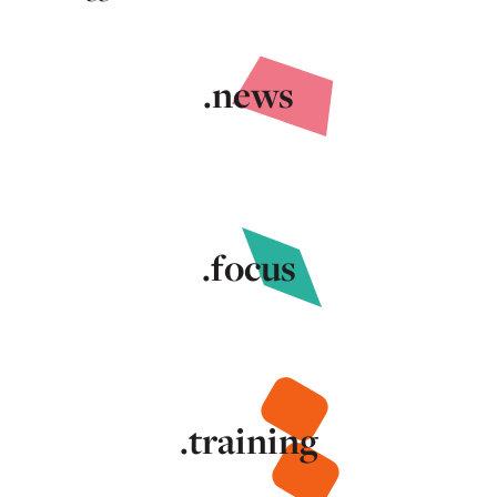
.news
.focus
.training