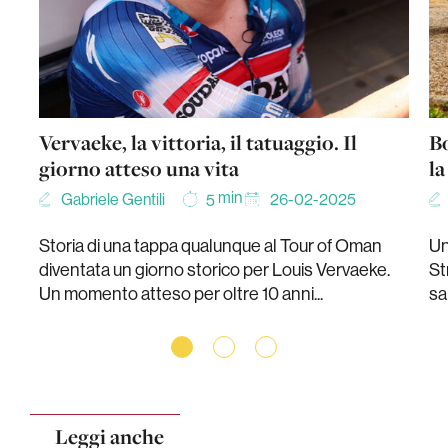
Vervaeke, la vittoria, il tatuaggio. Il
Bo
giorno atteso una vita
la
min
Gabriele Gentili
26-02-2025
5
Storia di una tappa qualunque al Tour of Oman
Un
diventata un giorno storico per Louis Vervaeke.
St
Un momento atteso per oltre 10 anni...
sa
Leggi anche