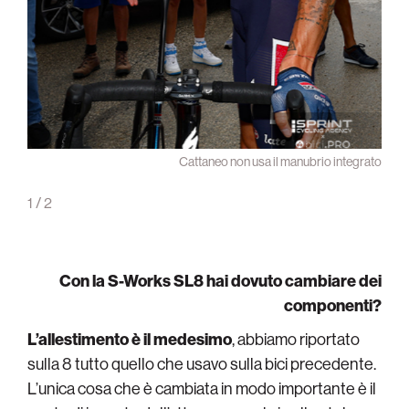
bici è
Cattaneo non usa il manubrio integrato
mente
1
/
2
Con la S-Works SL8 hai dovuto cambiare dei
componenti?
L’allestimento è il medesimo
, abbiamo riportato
sulla 8 tutto quello che usavo sulla bici precedente.
L’unica cosa che è cambiata in modo importante è il