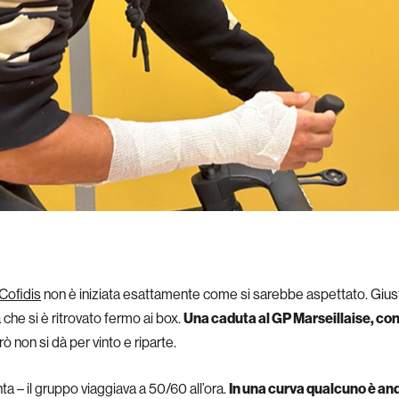
Cofidis
non è iniziata esattamente come si sarebbe aspettato. Giust
 che si è ritrovato fermo ai box.
Una caduta al GP Marseillaise, con
ò non si dà per vinto e riparte.
ta – il gruppo viaggiava a 50/60 all’ora.
In una curva qualcuno è an