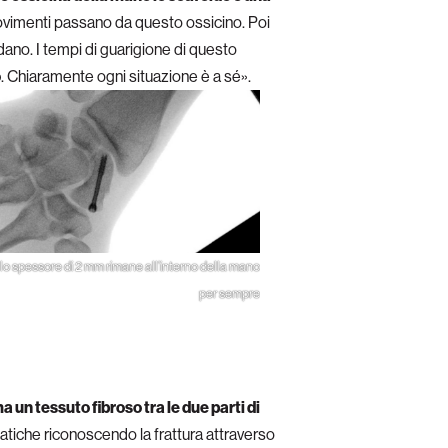
movimenti passano da questo ossicino. Poi
ondano. I tempi di guarigione di questo
o
. Chiaramente ogni situazione è a sé».
ello spessore di 2 mm rimane all’interno della mano
per sempre
ma un tessuto fibroso tra le due parti di
atiche riconoscendo la frattura attraverso