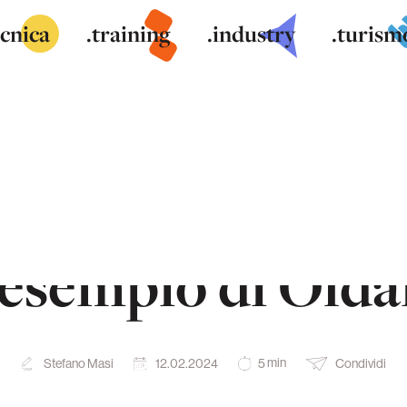
ecnica
.training
.industry
.turism
tto: come si rito
’esempio di Olda
min
Stefano Masi
12.02.2024
Condividi
5