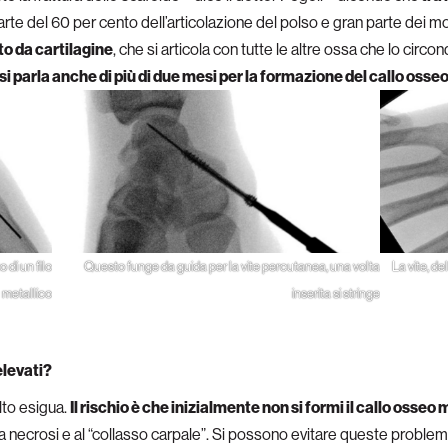
arte del 60 per cento dell’articolazione del polso e gran parte dei 
to da cartilagine
, che si articola con tutte le altre ossa che lo circ
si parla anche di più di due mesi per la formazione del callo osse
 di un filo
Questo funge da guida per la vite percutanea, una volta
La vite, d
metallico
inserita si stringe
elevati?
lto esigua.
Il rischio è che inizialmente non si formi il callo osseo 
la necrosi e al “collasso carpale”. Si possono evitare queste problem