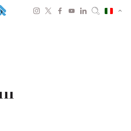
o
rna in bici?
ni