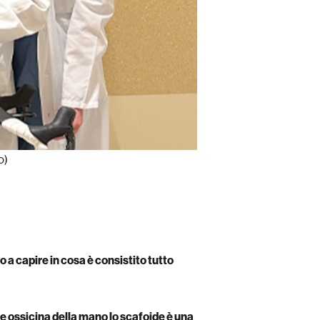
o)
 a capire in cosa è consistito tutto
le ossicina della mano lo scafoide è una