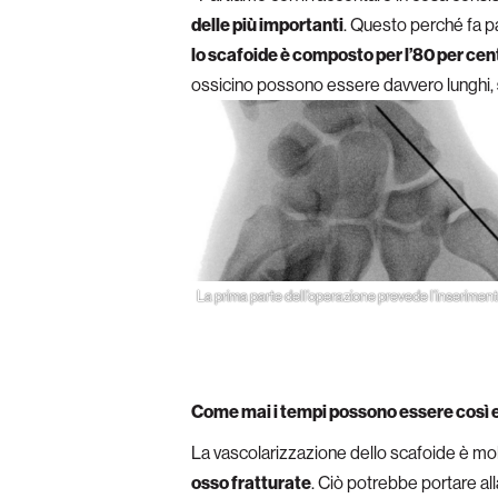
delle più importanti
. Questo perché fa p
lo scafoide è composto per l’80 per cen
ossicino possono essere davvero lunghi,
La prima parte dell’operazione prevede l’inserimento
Come mai i tempi possono essere così 
La vascolarizzazione dello scafoide è mo
osso fratturate
. Ciò potrebbe portare al