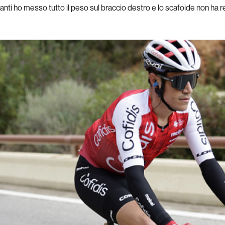
vanti ho messo tutto il peso sul braccio destro e lo scafoide non ha r