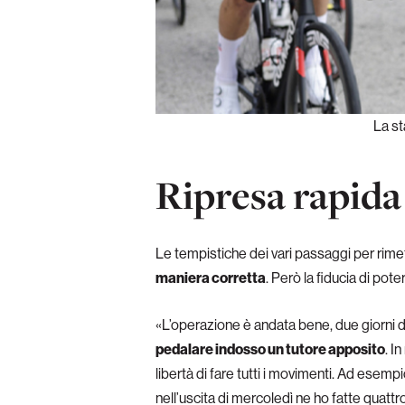
La st
Ripresa rapida
Le tempistiche dei vari passaggi per rimett
maniera corretta
. Però la fiducia di pot
«L’operazione è andata bene, due giorni d
pedalare indosso un tutore apposito
. I
libertà di fare tutti i movimenti. Ad esemp
nell’uscita di mercoledì ne ho fatte quattr