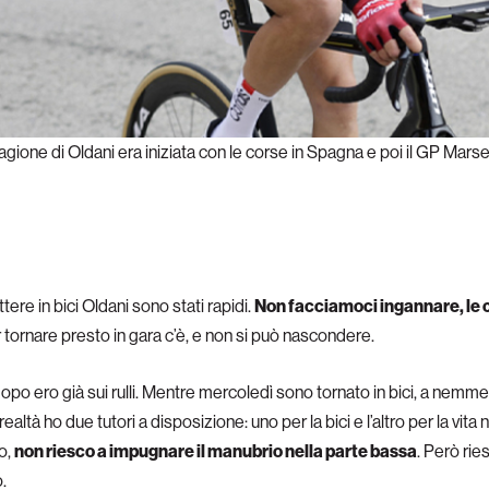
agione di Oldani era iniziata con le corse in Spagna e poi il GP Marse
ere in bici Oldani sono stati rapidi.
Non facciamoci ingannare, le 
er tornare presto in gara c’è, e non si può nascondere.
opo ero già sui rulli. Mentre mercoledì sono tornato in bici, a nemme
n realtà ho due tutori a disposizione: uno per la bici e l’altro per la vi
io,
non riesco a impugnare il manubrio nella parte bassa
. Però rie
o.