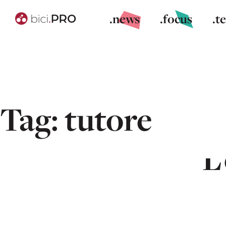
.news
.focus
.t
Tag:
tutore
Scafoide ro
L