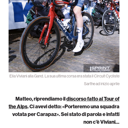
Elia Viviani alla Gand. La sua ultima corsa era stata il Circuit Cycliste
Sarthe ad inizio aprile
Matteo, riprendiamo il
discorso fatto al Tour of
the Alps
. Ci avevi detto: «Porteremo una squadra
votata per Carapaz». Sei stato di parola e infatti
non c’è Viviani…