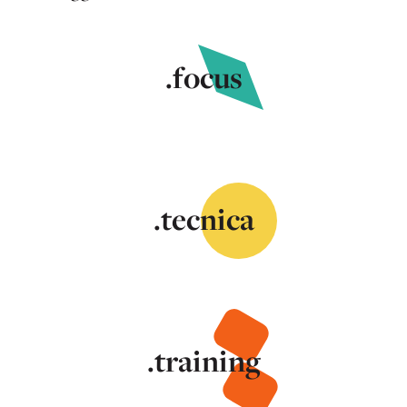
.focus
.tecnica
.training