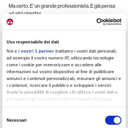
Ma certo. E’ un grande professionista. E già pensa
ad altri obiettivi.
Chi è stato l’uomo che ha preso il suo posto?
Non c’è un uomo specifico che ha preso il suo
Uso responsabile dei dati
posto. E’ stato fatto un certo tipo di
Noi e
i nostri 1 partner
trattiamo i vostri dati personali,
squadra. Abbiamo lasciato fuori anche altri ragazzi
ad esempio il vostro numero IP, utilizzando tecnologie
che andavano forte. E per di più che andavano forte
come i cookie per memorizzare e accedere alle
in salita, come
Dunbar
per esempio. Le nostre
informazioni sul vostro dispositivo al fine di pubblicare
scelte sono state fatte in base soprattutto a questi
annunci e contenuti personalizzati, misurare gli annunci e
parametri.
Non è che “uno” ha preso il posto di
i contenuti, ricercare il pubblico e sviluppare i servizi.
Avete la possibilità di scegliere chi utilizza i vostri dati e
“un altro”
. Anche
Tao Geoghegan Hart
doveva
per quali scopi. Le vostre scelte in materia di privacy
esserci per esempio, ma non stava molto bene e
sono applicabili solo su questa proprietà digitale in cui
quindi non è qui al Giro. Ed è stato il lizza fino
avete effettuato le vostre scelte. È possibile modificare o
Selezione
all’ultimo pure lui.
revocare il proprio consenso in qualsiasi momento dalla
Necessari
del
Dichiarazione sui cookie o facendo clic sull'icona di