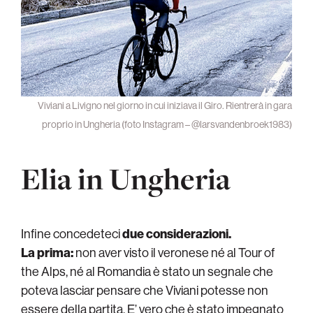
Viviani a Livigno nel giorno in cui iniziava il Giro. Rientrerà in gara
proprio in Ungheria (foto Instagram – @larsvandenbroek1983)
Elia in Ungheria
Infine concedeteci
due considerazioni.
La prima:
non aver visto il veronese né al Tour of
the Alps, né al Romandia è stato un segnale che
poteva lasciar pensare che Viviani potesse non
essere della partita. E’ vero che è stato impegnato