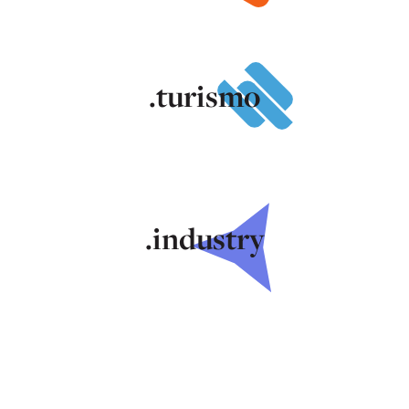
.turismo
.industry