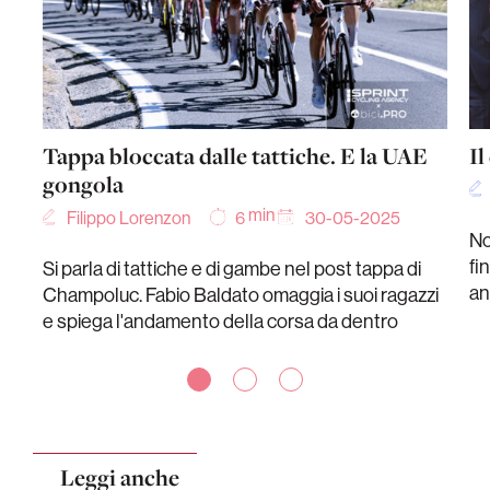
Tappa bloccata dalle tattiche. E la UAE
Il
gongola
min
Filippo Lorenzon
30-05-2025
6
No
fi
Si parla di tattiche e di gambe nel post tappa di
an
Champoluc. Fabio Baldato omaggia i suoi ragazzi
e spiega l'andamento della corsa da dentro
Leggi anche