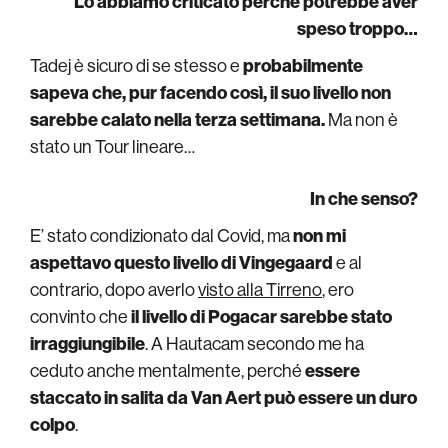
Lo abbiamo criticato perché potrebbe aver
speso troppo…
Tadej è sicuro di se stesso e
probabilmente
sapeva che, pur facendo così, il suo livello non
sarebbe calato nella terza settimana.
Ma non è
stato un Tour lineare…
In che senso?
E’ stato condizionato dal Covid, ma
non mi
aspettavo questo livello di Vingegaard
e al
contrario, dopo averlo
visto alla Tirreno
, ero
convinto che
il livello di Pogacar sarebbe stato
irraggiungibile
. A Hautacam secondo me ha
ceduto anche mentalmente, perché
essere
staccato in salita da Van Aert può essere un duro
colpo
.