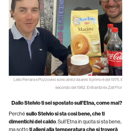
Lello Ferrara e Pozzovivo sono amici da anni. Il primo è del 1976, il
secondo del 1982. Entrambi ex Zalf Fior
Dallo Stelvio ti sei spostato sull’Etna, come mai?
Perché
sullo Stelvio si sta così bene, che ti
dimentichi del caldo
. Sull’Etna in quota si sta bene,
ma sotto
ti alleni alla temperatura che si troverà