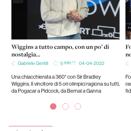
Wiggins a tutto campo, con un po’ di
Fo
nostalgia…
n
min
Gabriele Gentili
04-04-2022
5
Una chiacchierata a 360° con Sir Bradley
Fo
Wiggins. Il vincitore di 5 ori olimpici ragiona su tutti,
ra
da Pogacar a Pidcock, da Bernal a Ganna
fi