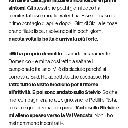
tornare a casa, per iniziare a riconoscere i primi
sintomi
. Gli stessi che pochi giorni dopo ha
manifestato sua moglie Valentina. E se nel caso del
primo contagio di aprile dopo il Giro di Sicilia le cose
erano filate lisce, risolvendosi in pochi giorni,
questa volta la botta è arrivata più forte
.
«
Mi ha proprio demolito
– sorride amaramente
Domenico – e mi ha costretto a saltare il
campionato italiano. Mi è dispiaciuto perché si
correva al Sud. Ho aspettato che passasse.
Ho
fatto tutte le visite mediche per il ritorno
all’attività. E poi sono andato sullo Stelvio
. So che i
miei compagni erano a Livigno, anche
Petilli e Rota
,
ma a me quella zona non piace.
Vado sullo Stelvio e
mi alleno spesso verso la Val Venosta
. Non li ho
mai nemmeno incontrati».