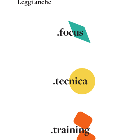
Leggi anche
.focus
.tecnica
.training