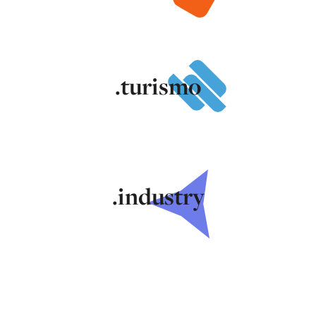
.turismo
.industry