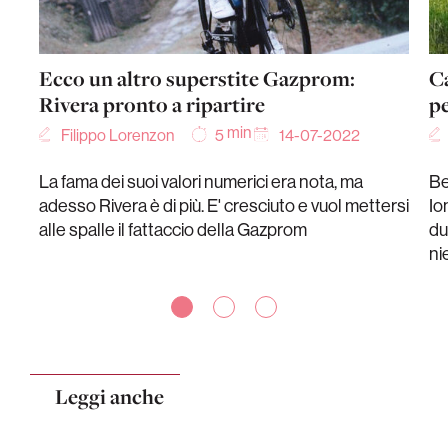
Ecco un altro superstite Gazprom:
Ca
Rivera pronto a ripartire
pe
min
Filippo Lorenzon
14-07-2022
5
La fama dei suoi valori numerici era nota, ma
Be
adesso Rivera è di più. E' cresciuto e vuol mettersi
Io
alle spalle il fattaccio della Gazprom
du
ni
Leggi anche