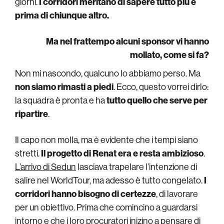
giorni.
I corridori meritano di sapere tutto più e
prima di chiunque altro.
Ma nel frattempo alcuni sponsor vi hanno
mollato, come si fa?
Non mi nascondo, qualcuno lo abbiamo perso. Ma
non siamo rimasti a piedi
. Ecco, questo vorrei dirlo:
la squadra è pronta e ha
tutto quello che serve per
ripartire
.
Il capo non molla, ma è evidente che i tempi siano
stretti.
Il progetto di Renat era e resta ambizioso
.
L’arrivo di Sedun
lasciava trapelare l’intenzione di
salire nel WorldTour, ma adesso è tutto congelato.
I
corridori hanno bisogno di certezze
, di lavorare
per un obiettivo. Prima che comincino a guardarsi
intorno e che i loro procuratori inizino a pensare di