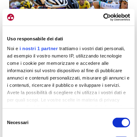
Uso responsabile dei dati
Noi e
i nostri 1 partner
trattiamo i vostri dati personali,
ad esempio il vostro numero IP, utilizzando tecnologie
come i cookie per memorizzare e accedere alle
informazioni sul vostro dispositivo al fine di pubblicare
annunci e contenuti personalizzati, misurare gli annunci e
i contenuti, ricercare il pubblico e sviluppare i servizi.
Avete la possibilità di scegliere chi utilizza i vostri dati e
per quali scopi. Le vostre scelte in materia di privacy
sono applicabili solo su questa proprietà digitale in cui
avete effettuato le vostre scelte. È possibile modificare o
Selezione
revocare il proprio consenso in qualsiasi momento dalla
Necessari
del
Dichiarazione sui cookie o facendo clic sull'icona di
consenso
attivazione della privacy.