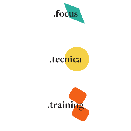
.focus
.tecnica
.training