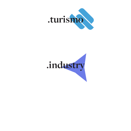
.turismo
.industry