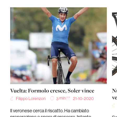
Vuelta: Formolo cresce, Soler vince
N
v
min
Filippo Lorenzon
21-10-2020
3
Il veronese cerca il riscatto. Ha cambiato
preparazione e spera di crescere. Intanto,