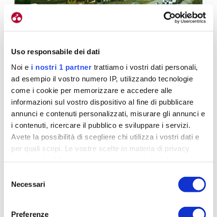
Uso responsabile dei dati
Noi e
i nostri 1 partner
trattiamo i vostri dati personali,
ad esempio il vostro numero IP, utilizzando tecnologie
come i cookie per memorizzare e accedere alle
informazioni sul vostro dispositivo al fine di pubblicare
annunci e contenuti personalizzati, misurare gli annunci e
i contenuti, ricercare il pubblico e sviluppare i servizi.
Avete la possibilità di scegliere chi utilizza i vostri dati e
per quali scopi. Le vostre scelte in materia di privacy
Oggi il gruppo ha trovato vento contro
sono applicabili solo su questa proprietà digitale in cui
avete effettuato le vostre scelte. È possibile modificare o
Oggi che tappa è stata?
Selezione
revocare il proprio consenso in qualsiasi momento dalla
Necessari
del
Il vento ha condizionato molto la corsa. Un vento
Dichiarazione sui cookie o facendo clic sull'icona di
consenso
contrario. Però devo dire che tutto sommato è stata
attivazione della privacy.
Preferenze