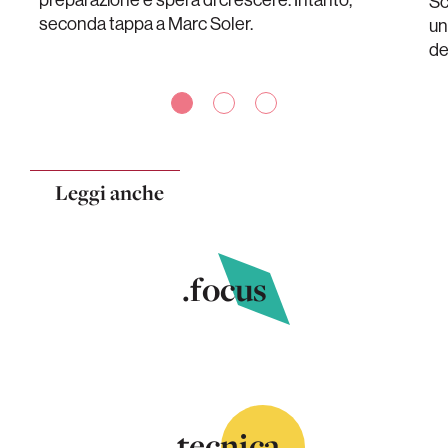
Sc
seconda tappa a Marc Soler.
un
de
Leggi anche
.focus
.tecnica