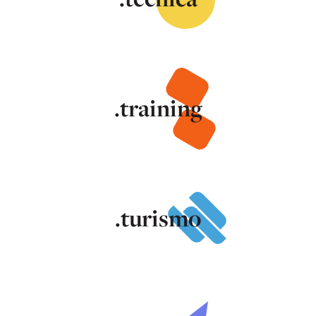
.training
.turismo