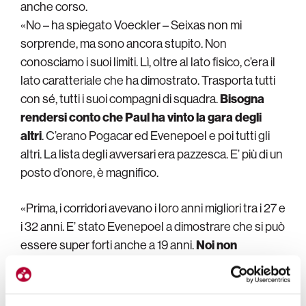
anche corso.
«No – ha spiegato Voeckler – Seixas non mi
sorprende, ma sono ancora stupito. Non
conosciamo i suoi limiti. Lì, oltre al lato fisico, c’era il
lato caratteriale che ha dimostrato. Trasporta tutti
con sé, tutti i suoi compagni di squadra.
Bisogna
rendersi conto che Paul ha vinto la gara degli
altri
. C’erano Pogacar ed Evenepoel e poi tutti gli
altri. La lista degli avversari era pazzesca. E’ più di un
posto d’onore, è magnifico.
«Prima, i corridori avevano i loro anni migliori tra i 27 e
i 32 anni. E’ stato Evenepoel a dimostrare che si può
essere super forti anche a 19 anni.
Noi non
avevamo ancora un talento simile in Francia. Da
oggi
ce l’abbiamo.
Paul non si è montato la testa,
ma ora ci saranno delle aspettative e dovrà gestirle.