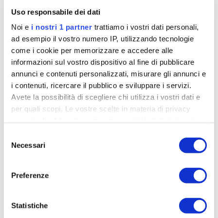
Dobbiamo lasciargli vivere la sua vita. Questo suo
Uso responsabile dei dati
carattere lo porterà dove deve, ma intanto
deve
Noi e
i nostri 1 partner
trattiamo i vostri dati personali,
assaporare ciò che ha fatto oggi e la felicità che
ad esempio il vostro numero IP, utilizzando tecnologie
ne deriva
».
come i cookie per memorizzare e accedere alle
Attenzione a quest’ultima dichiarazione di Voeckler,
informazioni sul vostro dispositivo al fine di pubblicare
ci torneremo.
annunci e contenuti personalizzati, misurare gli annunci e
i contenuti, ricercare il pubblico e sviluppare i servizi.
Avete la possibilità di scegliere chi utilizza i vostri dati e
per quali scopi. Le vostre scelte in materia di privacy
sono applicabili solo su questa proprietà digitale in cui
avete effettuato le vostre scelte. È possibile modificare o
Selezione
revocare il proprio consenso in qualsiasi momento dalla
Necessari
del
Dichiarazione sui cookie o facendo clic sull'icona di
consenso
attivazione della privacy.
Preferenze
Approfondisci come vengono elaborati i tuoi dati personali
e imposta le tue preferenze nella
sezione dettagli
. Puoi
Statistiche
modificare o ritirare il tuo consenso in qualsiasi momento