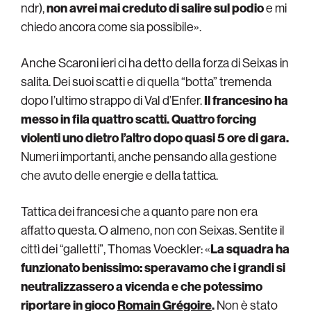
ndr),
non avrei mai creduto di salire sul podio
e mi
chiedo ancora come sia possibile».
Anche Scaroni ieri ci ha detto della forza di Seixas in
salita. Dei suoi scatti e di quella “botta” tremenda
dopo l’ultimo strappo di Val d’Enfer.
Il francesino ha
messo in fila quattro scatti. Quattro forcing
violenti uno dietro l’altro dopo quasi 5 ore di gara.
Numeri importanti, anche pensando alla gestione
che avuto delle energie e della tattica.
Tattica dei francesi che a quanto pare non era
affatto questa. O almeno, non con Seixas. Sentite il
cittì dei “galletti”, Thomas Voeckler: «
La squadra ha
funzionato benissimo: speravamo che i grandi si
neutralizzassero a vicenda e che potessimo
riportare in gioco
Romain Grégoire
.
Non è stato