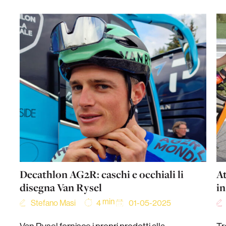
Decathlon AG2R: caschi e occhiali li
At
disegna Van Rysel
in
min
Stefano Masi
01-05-2025
4