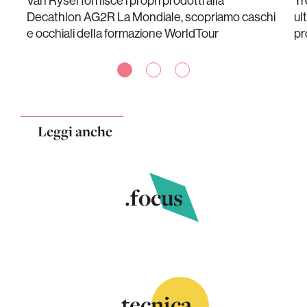
Van Rysel fornisce i propri prodotti alla
Tr
Decathlon AG2R La Mondiale, scopriamo caschi
ul
e occhiali della formazione WorldTour
pr
Leggi anche
.focus
.tecnica