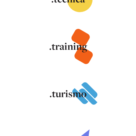
.training
.turismo