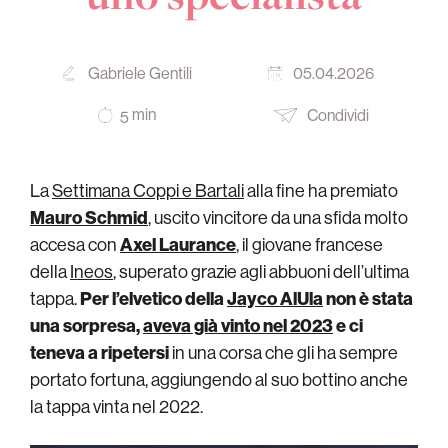
Gabriele Gentili
05.04.2026
min
Condividi
5
La
Settimana Coppi e Bartali
alla fine ha premiato
Mauro Schmid
, uscito vincitore da una sfida molto
accesa con
Axel Laurance
, il giovane francese
della
Ineos
, superato grazie agli abbuoni dell’ultima
tappa.
Per l’elvetico della
Jayco AlUla
non è stata
una sorpresa,
aveva già vinto nel 2023
e ci
teneva a ripetersi
in una corsa che gli ha sempre
portato fortuna, aggiungendo al suo bottino anche
la tappa vinta nel 2022.