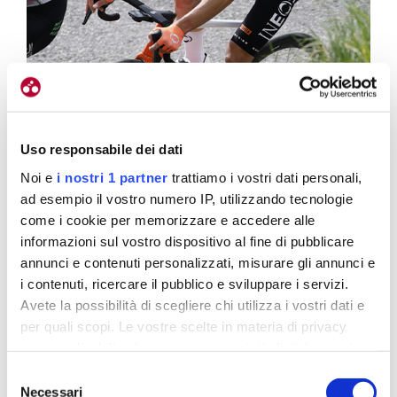
Uso responsabile dei dati
Noi e
i nostri 1 partner
trattiamo i vostri dati personali,
ad esempio il vostro numero IP, utilizzando tecnologie
come i cookie per memorizzare e accedere alle
informazioni sul vostro dispositivo al fine di pubblicare
Axel Laurance è stato un’autentica rivelazione, con due vittorie e il
annunci e contenuti personalizzati, misurare gli annunci e
secondo posto finale dietro Schmid
i contenuti, ricercare il pubblico e sviluppare i servizi.
Avete la possibilità di scegliere chi utilizza i vostri dati e
Quale parte della corsa hai trovato più
per quali scopi. Le vostre scelte in materia di privacy
impegnativa, la partenza in Piemonte o l’arrivo in
sono applicabili solo su questa proprietà digitale in cui
Friuli?
avete effettuato le vostre scelte. È possibile modificare o
Selezione
revocare il proprio consenso in qualsiasi momento dalla
Credo che ogni tappa abbia avuto i suoi aspetti
Necessari
del