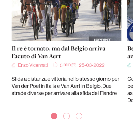
Il re è tornato, ma dal Belgio arriva
Be
l’acuto di Van Aert
az
min
Enzo Vicennati
25-03-2022
5
Sfida a distanza e vittoria nello stesso giorno per
Co
Van der Poel in Italia e Van Aert in Belgio. Due
pe
strade diverse per arrivare alla sfida del Fiandre
as
Do