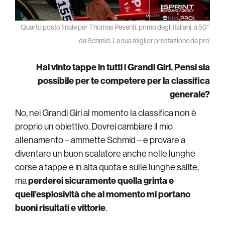
Quarto posto finale per Thomas Pesenti, primo degli italiani, a 50″
da Schmid. La sua miglior prestazione da pro’
Hai vinto tappe in tutti i Grandi Giri. Pensi sia
possibile per te competere per la classifica
generale?
No, nei Grandi Giri al momento la classifica non è
proprio un obiettivo. Dovrei cambiare il mio
allenamento – ammette Schmid – e provare a
diventare un buon scalatore anche nelle lunghe
corse a tappe e in alta quota e sulle lunghe salite,
ma
perderei sicuramente quella grinta e
quell’esplosività che al momento mi portano
buoni risultati e vittorie
.