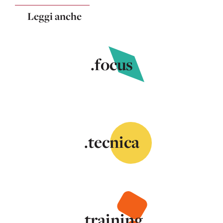
Leggi anche
.focus
.tecnica
.training