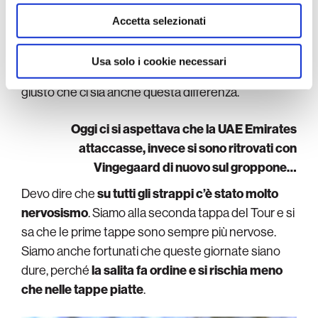
con altre informazioni che ha fornito loro o che hanno
costante. A questi livelli, come ho già detto,
si
raccolto dal suo utilizzo dei loro servizi.
Accetta selezionati
raggiungono dei picchi di potenza veramente
alti, quindi se ti manca anche un 2 per cento, lo
Usa solo i cookie necessari
senti e lo paghi
. Ci sta, siamo al
Tour de France
ed è
giusto che ci sia anche questa differenza.
Oggi ci si aspettava che la UAE Emirates
attaccasse, invece si sono ritrovati con
Vingegaard di nuovo sul groppone…
Devo dire che
su tutti gli strappi c’è stato molto
nervosismo
. Siamo alla seconda tappa del Tour e si
sa che le prime tappe sono sempre più nervose.
Siamo anche fortunati che queste giornate siano
dure, perché
la salita fa ordine e si rischia meno
che nelle tappe piatte
.