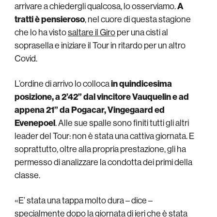
arrivare a chiedergli qualcosa, lo osserviamo.
A
tratti è pensieroso
, nel cuore di questa stagione
che lo ha visto
saltare il Giro
per una cisti al
soprasella e iniziare il Tour in ritardo per un altro
Covid.
L’ordine di arrivo lo colloca
in quindicesima
posizione, a 2’42” dal vincitore Vauquelin e ad
appena 21” da Pogacar, Vingegaard ed
Evenepoel
. Alle sue spalle sono finiti tutti gli altri
leader del Tour: non è stata una cattiva giornata. E
soprattutto, oltre alla propria prestazione, gli ha
permesso di analizzare la condotta dei primi della
classe.
«E’ stata una tappa molto dura – dice –
specialmente dopo la giornata di ieri che è stata