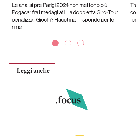
Le analisi pre Parigi 2024 non mettono più
Tr
Pogacar fra i medagliati. La doppietta Giro-Tour
co
penalizza i Giochi? Hauptman risponde per le
fo
rime
Leggi anche
.focus