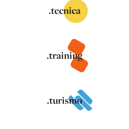
.tecnica
.training
.turismo