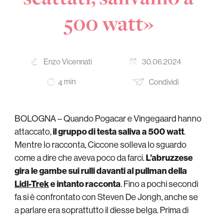
500 watt»
Enzo Vicennati
30.06.2024
min
Condividi
4
BOLOGNA – Quando Pogacar e Vingegaard hanno
attaccato,
il gruppo di testa saliva a 500 watt
.
Mentre lo racconta, Ciccone solleva lo sguardo
come a dire che aveva poco da farci.
L’abruzzese
gira le gambe sui rulli davanti al pullman della
Lidl-Trek
e intanto racconta
. Fino a pochi secondi
fa si è confrontato con Steven De Jongh, anche se
a parlare era soprattutto il diesse belga. Prima di