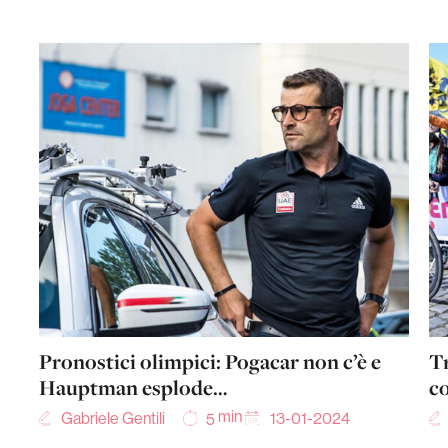
Pronostici olimpici: Pogacar non c’è e
Tr
Hauptman esplode…
c
min
Gabriele Gentili
13-01-2024
5