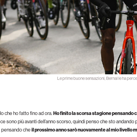
Le prime buone sensazioni, Bernal le ha perce
o che ho fatto fino ad ora.
Ho finito la scorsa stagione pensando ch
ece sono più avanti dell’anno scorso, quindi penso che sto andando
io, pensando che
il prossimo anno sarò nuovamente al mio livello m