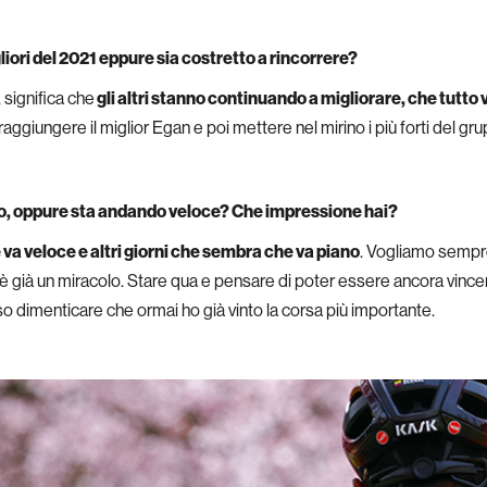
iori del 2021 eppure sia costretto a rincorrere?
, significa che
gli altri stanno continuando a migliorare, che tutto
ggiungere il miglior Egan e poi mettere nel mirino i più forti del gr
no, oppure sta andando veloce? Che impressione hai?
 va veloce e altri giorni che sembra che va piano
. Vogliamo sempre
e, è già un miracolo. Stare qua e pensare di poter essere ancora vincen
o dimenticare che ormai ho già vinto la corsa più importante.