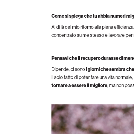
Come si spiega che tu abbia numeri migl
Al di là del mio ritorno alla piena efficienza
concentrato su me stesso e lavorare per ra
Pensavi che il recupero durasse di me
Dipende, ci sono
i giorni che sembra che
il solo fatto di poter fare una vita normal
tornare a essere il migliore
, ma non poss