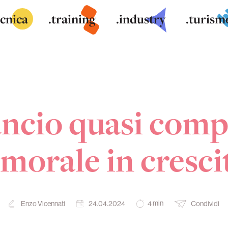
ecnica
.training
.industry
.turism
ancio quasi com
 morale in cresci
min
Enzo Vicennati
24.04.2024
Condividi
4