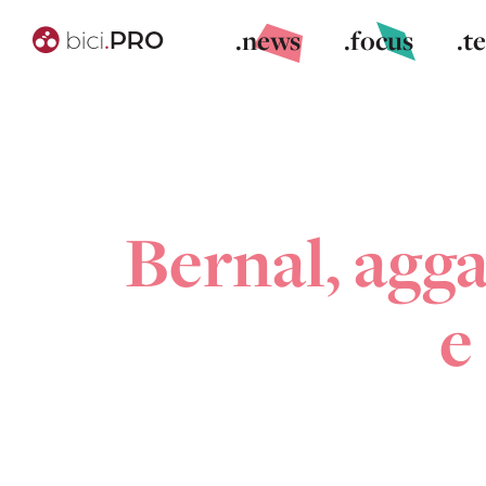
.news
.focus
.t
Bernal, agg
e