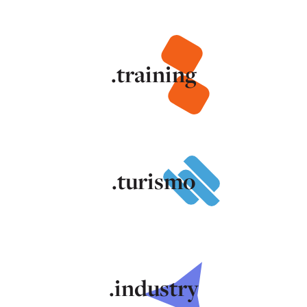
.training
.turismo
.industry