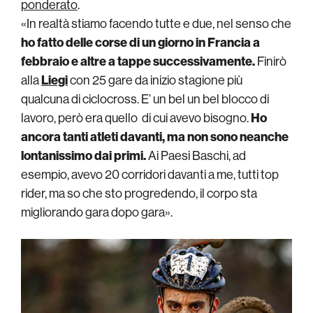
ponderato
.
«In realtà stiamo facendo tutte e due, nel senso che
ho fatto delle corse di un giorno in Francia a
febbraio e altre a tappe successivamente.
Finirò
alla
Liegi
con 25 gare da inizio stagione più
qualcuna di ciclocross. E’ un bel un bel blocco di
lavoro, però era quello di cui avevo bisogno.
Ho
ancora tanti atleti davanti, ma non sono neanche
lontanissimo dai primi.
Ai Paesi Baschi, ad
esempio, avevo 20 corridori davanti a me, tutti top
rider, ma so che sto progredendo, il corpo sta
migliorando gara dopo gara».