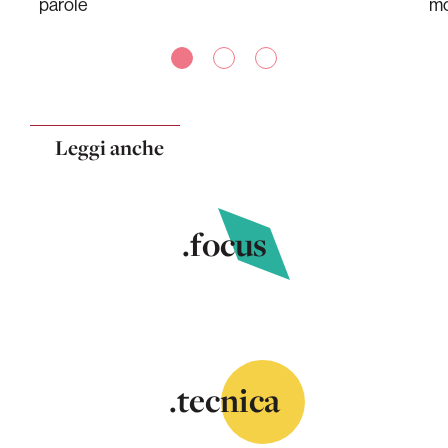
parole
mo
Leggi anche
.focus
.tecnica