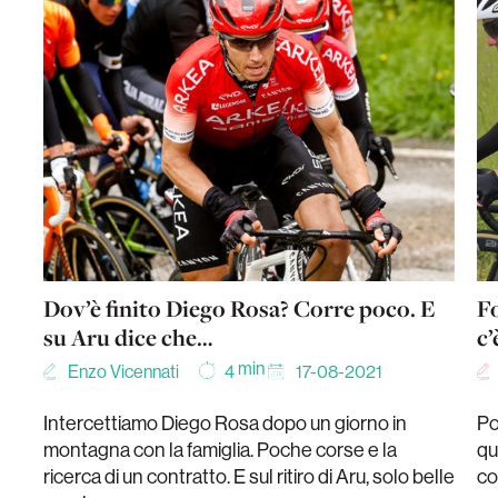
Dov’è finito Diego Rosa? Corre poco. E
F
su Aru dice che…
c’
min
Enzo Vicennati
17-08-2021
4
Intercettiamo Diego Rosa dopo un giorno in
Po
montagna con la famiglia. Poche corse e la
qu
ricerca di un contratto. E sul ritiro di Aru, solo belle
co