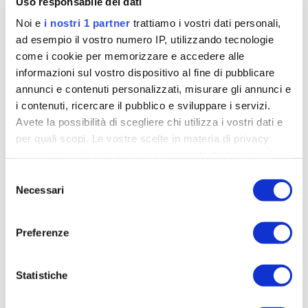
Uso responsabile dei dati
Noi e
i nostri 1 partner
trattiamo i vostri dati personali,
ad esempio il vostro numero IP, utilizzando tecnologie
come i cookie per memorizzare e accedere alle
informazioni sul vostro dispositivo al fine di pubblicare
annunci e contenuti personalizzati, misurare gli annunci e
i contenuti, ricercare il pubblico e sviluppare i servizi.
Avete la possibilità di scegliere chi utilizza i vostri dati e
per quali scopi. Le vostre scelte in materia di privacy
sono applicabili solo su questa proprietà digitale in cui
avete effettuato le vostre scelte. È possibile modificare o
Selezione
Aru (31 anni a luglio) è alla Qhubeka-Assos da questa stagione
revocare il proprio consenso in qualsiasi momento dalla
Necessari
del
Dichiarazione sui cookie o facendo clic sull'icona di
consenso
Condizione in
attivazione della privacy.
Preferenze
Approfondisci come vengono elaborati i tuoi dati personali
crescita
e imposta le tue preferenze nella
sezione dettagli
. Puoi
Statistiche
modificare o ritirare il tuo consenso in qualsiasi momento
dalla Dichiarazione sui cookie.