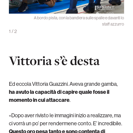
ra: la
A bordo pista, con la bandiera sulle spalle e davanti lo
losiva
staff azzurro
1
/
2
Vittoria s’è desta
Ed eccola Vittoria Guazzini. Aveva grande gamba,
ha avuto la capacità di capire quale fosse il
momento in cui attaccare
.
«Dopo aver rivisto le immagini inizio a realizzare, ma
ci vorrà un po’ per rendermene conto. E’ incredibile.
Questo oro pesa tanto e sono contenta di