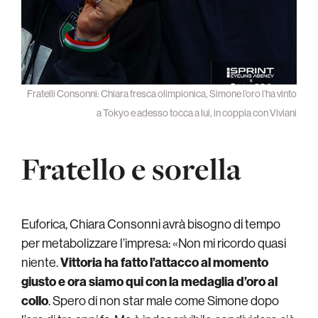
Fratelli Consonni: Chiara fresca olimpionica, Simone l’oro l’ha vinto
a Tokyo e adesso tocca a lui, in coppia con Viviani
Fratello e sorella
Euforica, Chiara Consonni avrà bisogno di tempo
per metabolizzare l’impresa: «Non mi ricordo quasi
niente.
Vittoria ha fatto l’attacco al momento
giusto e ora siamo qui con la medaglia d’oro al
collo
. Spero di non star male come Simone dopo