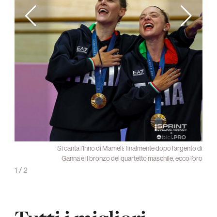
madio,
Si canta l’Inno di Mameli: finalmente dopo l’argento di
alsamo
Ganna e il bronzo del quartetto maschile, ecco l’oro
1
/
2