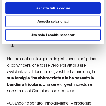
1
/
2
nostri partner che si occupano di analisi dei dati web,
Accetta tutti i cookie
pubblicità e social media, i quali potrebbero combinarle
con altre informazioni che ha fornito loro o che hanno
raccolto dal suo utilizzo dei loro servizi.
Accetta selezionati
Il tricolore sulle
Usa solo i cookie necessari
spalle
Hanno continuato a girare in pista per un po’, prima
di convincersi che fosse vero. Poi Vittoria si è
avvicinata alla tribuna in cui, vestita di arancione,
la
sua famiglia l’ha abbracciata e le ha passato la
bandiera tricolore
. Una serie di gesti increduli e
sorrisi radiosi. Campionesse olimpiche.
«Quando ho sentito l’inno di Mameli – prosegue