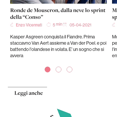
Ronde de Mouscron, dalla neve lo sprint
Mi
della “Conso”
sp
min
Enzo Vicennati
05-04-2021
5
Kasper Asgreen conquista il Fiandre. Prima
Mo
staccavno Van Aert assieme a Van der Poel. e poi
pe
battendo l'olandese in volata. E' un sogno che si
l'
avvera
en
Leggi anche