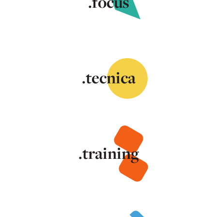
.focus
.tecnica
.training