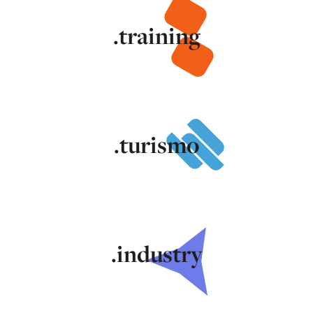
.training
.turismo
.industry