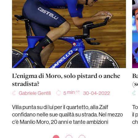
L’enigma di Moro, solo pistard o anche
Ba
stradista?
(s
min
Gabriele Gentili
30-04-2022
5
Villa punta su di lui per il quartetto, alla Zalf
To
confidano nelle sue qualità su strada. Nel mezzo
il
c'è Manlio Moro, 20 anni e tante ambizioni
ch